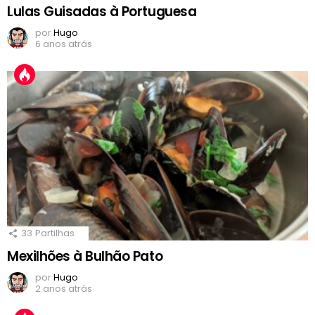
Lulas Guisadas à Portuguesa
por
Hugo
6 anos atrás
33
Partilhas
Mexilhões à Bulhão Pato
por
Hugo
2 anos atrás