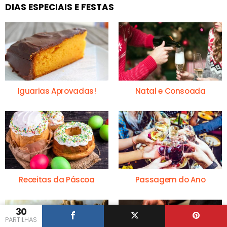
DIAS ESPECIAIS E FESTAS
Iguarias Aprovadas!
Natal e Consoada
Receitas da Páscoa
Passagem do Ano
30
PARTILHAS