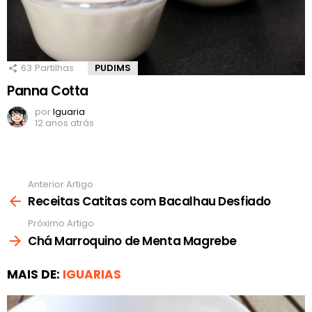
63
Partilhas
PUDIMS
Panna Cotta
por
Iguaria
12 anos atrás
Anterior Artigo
Ver
mais
Receitas Catitas com Bacalhau Desfiado
Próximo Artigo
Chá Marroquino de Menta Magrebe
MAIS DE:
IGUARIAS