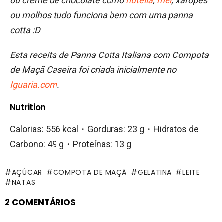
ou creme de chocolate como
nutella
,
mel
, xaropes
ou molhos tudo funciona bem com uma panna
cotta :D
Esta receita de Panna Cotta Italiana com Compota
de Maçã Caseira foi criada inicialmente no
Iguaria.com
.
Nutrition
Calorias: 556 kcal・Gorduras: 23 g・Hidratos de
Carbono: 49 g・Proteínas: 13 g
AÇÚCAR
COMPOTA DE MAÇÃ
GELATINA
LEITE
NATAS
2 COMENTÁRIOS