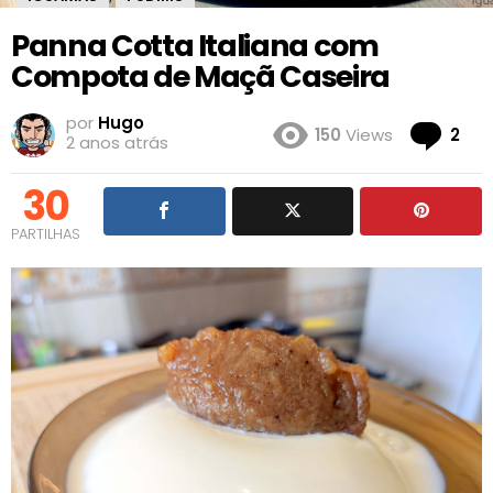
Panna Cotta Italiana com
Compota de Maçã Caseira
por
Hugo
Co
150
Views
2
2 anos atrás
30
PARTILHAS