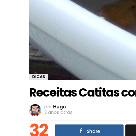
DICAS
Receitas Catitas c
por
Hugo
2 anos atrás
32
Share