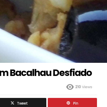
om Bacalhau Desfiado
210
Views
Tweet
Pin