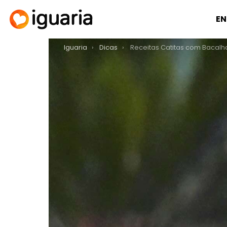
EN
You are here:
Iguaria
Dicas
Receitas Catitas com Bacalhau D