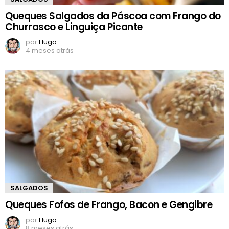
Queques Salgados da Páscoa com Frango do
Churrasco e Linguiça Picante
por
Hugo
4 meses atrás
SALGADOS
Queques Fofos de Frango, Bacon e Gengibre
por
Hugo
8 meses atrás