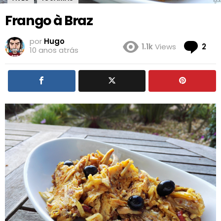
Frango à Braz
por
Hugo
Co
1.1k
Views
2
10 anos atrás