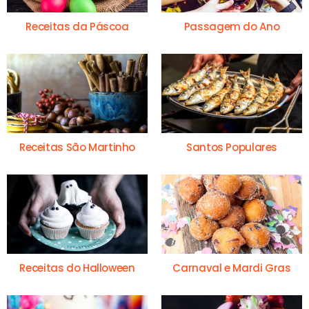
Receitas da Páscoa
Passagem do Ano
Receitas São Martinho
Santos Populares
Receitas do Halloween
Carnaval e Mardi Gras