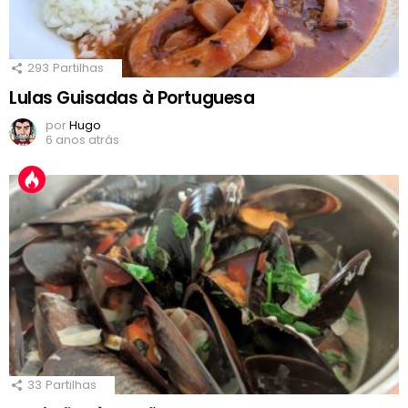
293
Partilhas
Lulas Guisadas à Portuguesa
por
Hugo
6 anos atrás
33
Partilhas