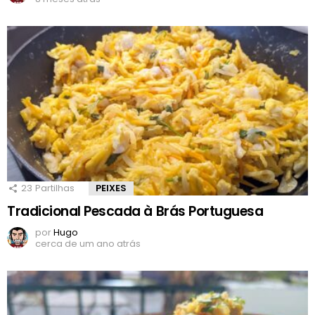
23
Partilhas
PEIXES
Tradicional Pescada à Brás Portuguesa
por
Hugo
cerca de um ano atrás