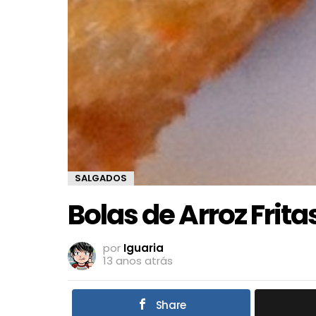
SALGADOS
Bolas de Arroz Frita
por
Iguaria
13 anos atrás
Share