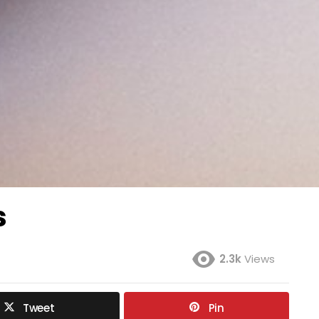
s
2.3k
Views
Tweet
Pin