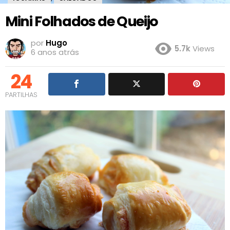
Mini Folhados de Queijo
por
Hugo
5.7k
Views
6 anos atrás
24
PARTILHAS