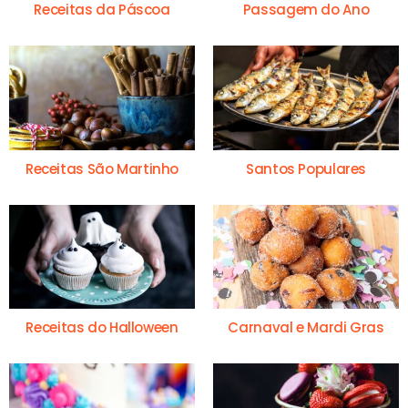
Receitas da Páscoa
Passagem do Ano
Receitas São Martinho
Santos Populares
Receitas do Halloween
Carnaval e Mardi Gras