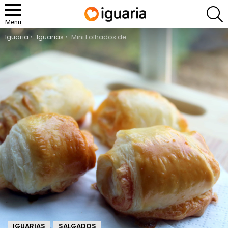
P
Menu
You are here:
Iguaria
Iguarias
Mini Folhados de Queijo
IGUARIAS
SALGADOS
,