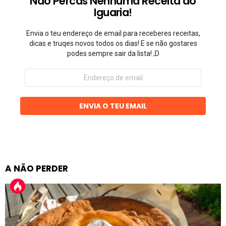
Não Percas Nenhuma Receita do
Iguaria!
Envia o teu endereço de email para receberes receitas,
dicas e truqes novos todos os dias! E se não gostares
podes sempre sair da lista! ;D
Endereço
de
email
ENVIA O TEU EMAIL
A NÃO PERDER