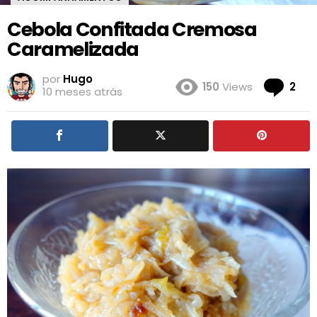
Cebola Confitada Cremosa
Caramelizada
por
Hugo
Co
150
Views
2
10 meses atrás