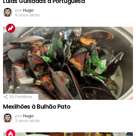
Lulas Guisadas à Portuguesa
por
Hugo
6 anos atrás
33
Partilhas
Mexilhões à Bulhão Pato
por
Hugo
2 anos atrás