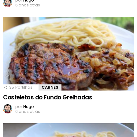
por
Hugo
6 anos atrás
35
Partilhas
CARNES
Costeletas do Fundo Grelhadas
por
Hugo
6 anos atrás