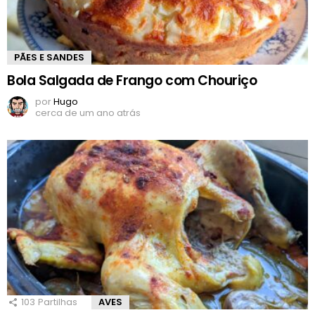
PÃES E SANDES
Bola Salgada de Frango com Chouriço
por
Hugo
cerca de um ano atrás
103
Partilhas
AVES