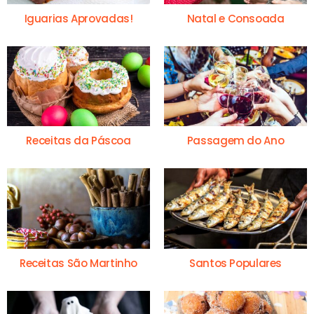
Iguarias Aprovadas!
Natal e Consoada
Receitas da Páscoa
Passagem do Ano
Receitas São Martinho
Santos Populares