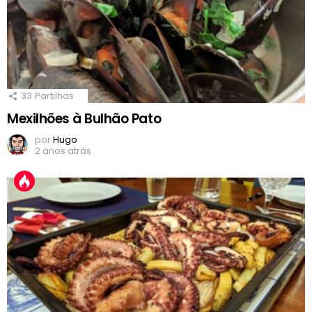
33
Partilhas
Mexilhões à Bulhão Pato
por
Hugo
2 anos atrás