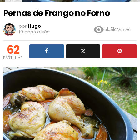
Pernas de Frango no Forno
por
Hugo
4.5k
Views
10 anos atrás
62
PARTILHAS