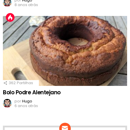
por
Hugo
8 anos atrás
362
Partilhas
Bolo Podre Alentejano
por
Hugo
6 anos atrás