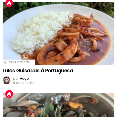
293
Partilhas
Lulas Guisadas à Portuguesa
por
Hugo
6 anos atrás