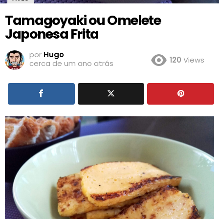
Tamagoyaki ou Omelete
Japonesa Frita
por
Hugo
120
Views
cerca de um ano atrás