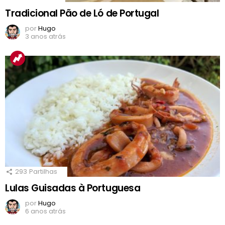
Tradicional Pão de Ló de Portugal
por
Hugo
3 anos atrás
293
Partilhas
Lulas Guisadas à Portuguesa
por
Hugo
6 anos atrás