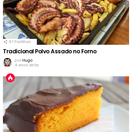
97
Partilhas
Tradicional Polvo Assado no Forno
por
Hugo
4 anos atrás