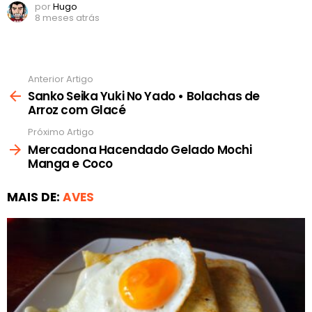
por
Hugo
8 meses atrás
Anterior Artigo
Ver
mais
Sanko Seika Yuki No Yado • Bolachas de
Arroz com Glacé
Próximo Artigo
Mercadona Hacendado Gelado Mochi
Manga e Coco
MAIS DE:
AVES