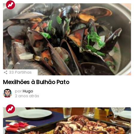
33
Partilhas
Mexilhões à Bulhão Pato
por
Hugo
2 anos atrás