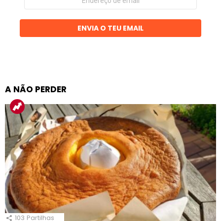
de
email
ENVIA O TEU EMAIL
A NÃO PERDER
103
Partilhas