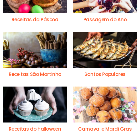
Receitas da Páscoa
Passagem do Ano
Receitas São Martinho
Santos Populares
Receitas do Halloween
Carnaval e Mardi Gras