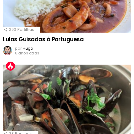
293
Partilhas
Lulas Guisadas à Portuguesa
por
Hugo
6 anos atrás
33
Partilhas