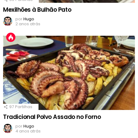
Mexilhões à Bulhão Pato
por
Hugo
2 anos atrás
97
Partilhas
Tradicional Polvo Assado no Forno
por
Hugo
4 anos atrás