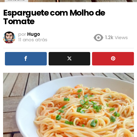
Esparguete com Molho de
Tomate
por
Hugo
1.2k
Views
11 anos atrás