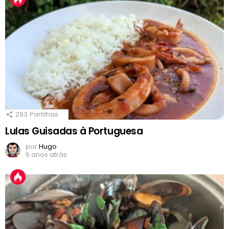
293
Partilhas
Lulas Guisadas à Portuguesa
por
Hugo
6 anos atrás