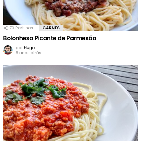
70
Partilhas
CARNES
Bolonhesa Picante de Parmesão
por
Hugo
8 anos atrás