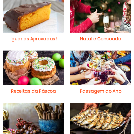
Iguarias Aprovadas!
Natal e Consoada
Receitas da Páscoa
Passagem do Ano