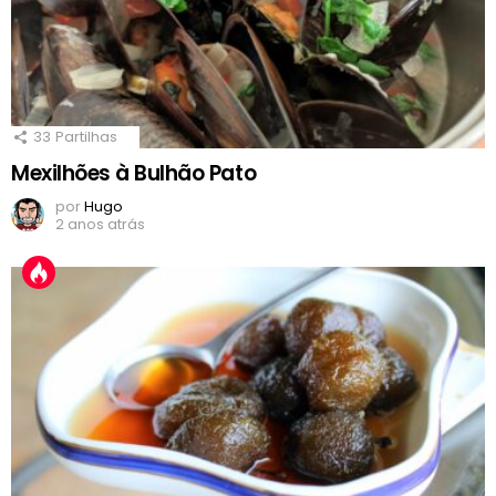
33
Partilhas
Mexilhões à Bulhão Pato
por
Hugo
2 anos atrás