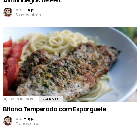
Almôndegas de Peru
por
Hugo
5 anos atrás
36
Partilhas
CARNES
Bifana Temperada com Esparguete
por
Hugo
7 anos atrás