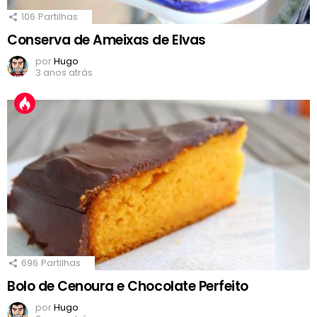
106
Partilhas
Conserva de Ameixas de Elvas
por
Hugo
3 anos atrás
696
Partilhas
Bolo de Cenoura e Chocolate Perfeito
por
Hugo