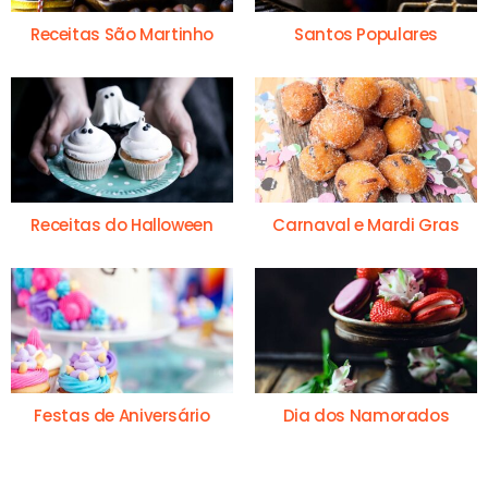
Receitas São Martinho
Santos Populares
Receitas do Halloween
Carnaval e Mardi Gras
Festas de Aniversário
Dia dos Namorados