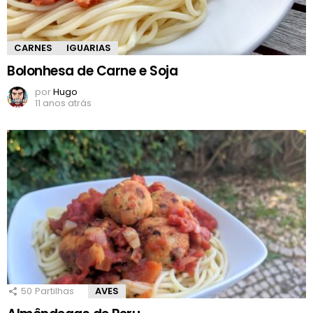
CARNES
IGUARIAS
Bolonhesa de Carne e Soja
por
Hugo
11 anos atrás
50
Partilhas
AVES