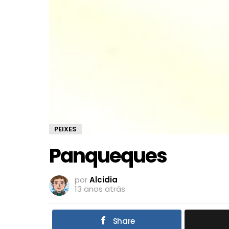
PEIXES
Panqueques
por
Alcidia
13 anos atrás
Share