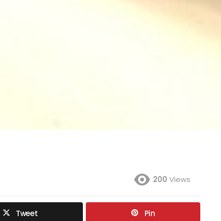
200
Views
Tweet
Pin