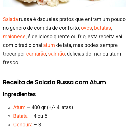
Salada
russa é daqueles pratos que entram um pouco
no género de comida de conforto,
ovos
,
batatas
,
maionese
, é delicioso quente ou frio, esta receita vai
com o tradicional
atum
de lata, mas podes sempre
trocar por
camarão
,
salmão
, delicias do mar ou atum
fresco.
Receita de Salada Russa com Atum
Ingredientes
Atum
– 400 gr (+/- 4 latas)
Batata
– 4 ou 5
Cenoura
– 3