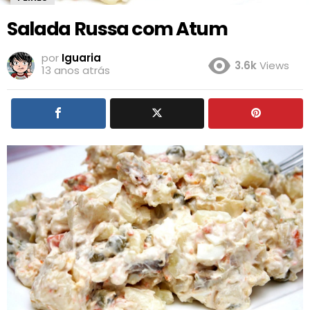
Salada Russa com Atum
por
Iguaria
3.6k
Views
13 anos atrás