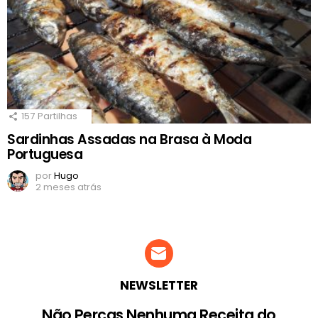
157
Partilhas
Sardinhas Assadas na Brasa à Moda
Portuguesa
por
Hugo
2 meses atrás
NEWSLETTER
Não Percas Nenhuma Receita do