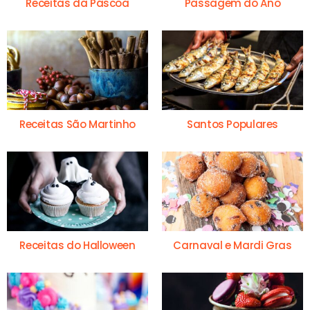
Receitas da Páscoa
Passagem do Ano
Receitas São Martinho
Santos Populares
Receitas do Halloween
Carnaval e Mardi Gras