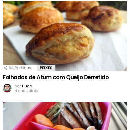
64
Partilhas
PEIXES
Folhados de Atum com Queijo Derretido
por
Hugo
4 anos atrás