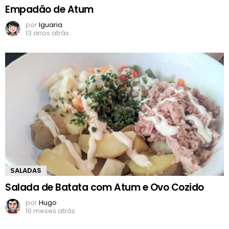
Empadão de Atum
por
Iguaria
13 anos atrás
SALADAS
Salada de Batata com Atum e Ovo Cozido
por
Hugo
10 meses atrás