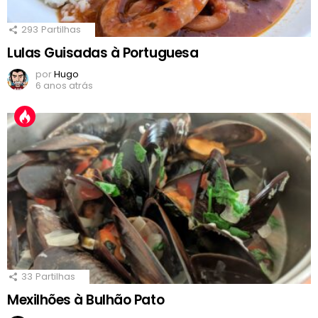
293
Partilhas
Lulas Guisadas à Portuguesa
por
Hugo
6 anos atrás
33
Partilhas
Mexilhões à Bulhão Pato