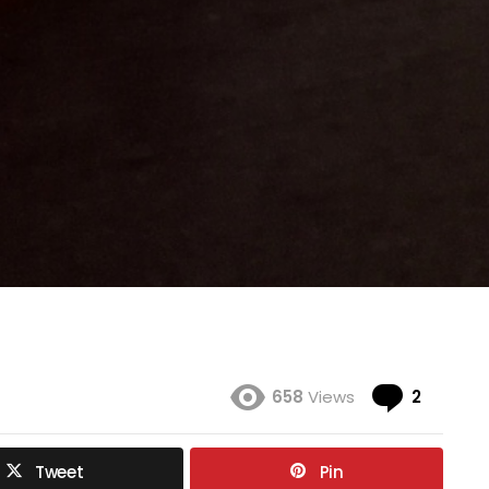
Coment
658
Views
2
Tweet
Pin