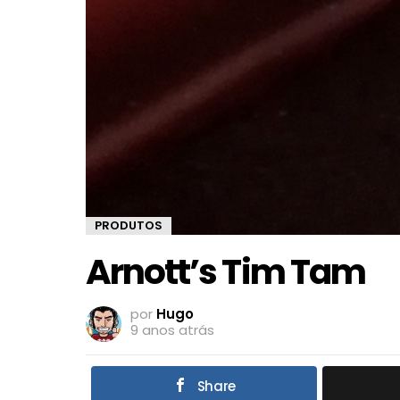
PRODUTOS
Arnott’s Tim Tam
por
Hugo
9 anos atrás
Share