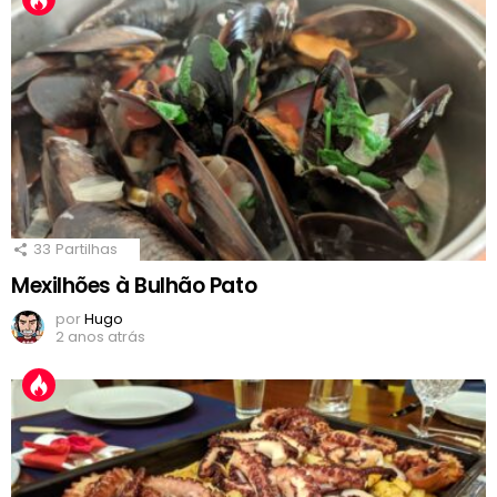
33
Partilhas
Mexilhões à Bulhão Pato
por
Hugo
2 anos atrás