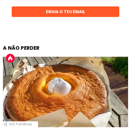
email
ENVIA O TEU EMAIL
A NÃO PERDER
103
Partilhas