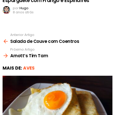
Esparguete com Frango e Espinafres
por
Hugo
8 anos atrás
Anterior Artigo
Ver
mais
Salada de Couve com Coentros
Próximo Artigo
Arnott’s Tim Tam
MAIS DE:
AVES