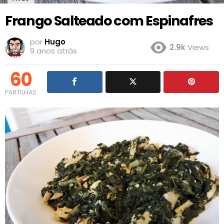
Frango Salteado com Espinafres
por
Hugo
2.9k
Views
9 anos atrás
60
PARTILHAS