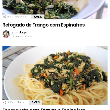
54
Partilhas
AVES
Refogado de Frango com Espinafres
por
Hugo
7 anos atrás
2
Partilhas
AVES