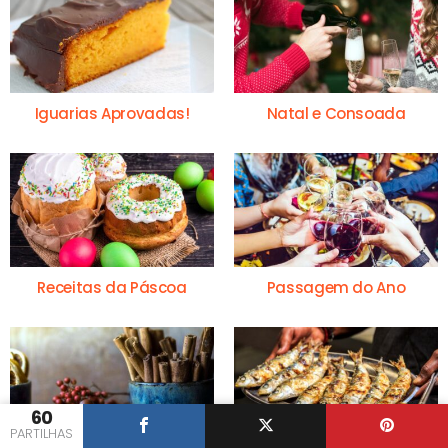
Iguarias Aprovadas!
Natal e Consoada
Receitas da Páscoa
Passagem do Ano
60
PARTILHAS