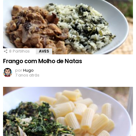
8
Partilhas
AVES
Frango com Molho de Natas
por
Hugo
7 anos atrás