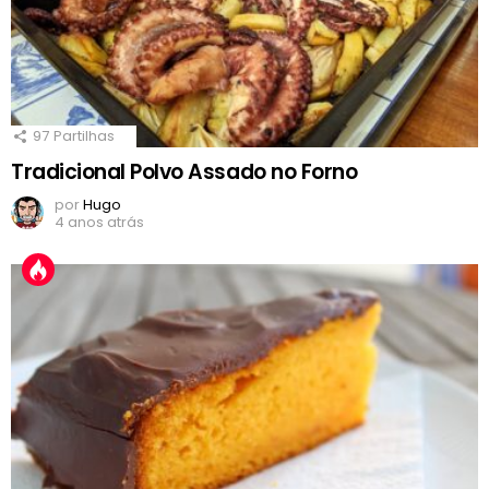
97
Partilhas
Tradicional Polvo Assado no Forno
por
Hugo
4 anos atrás