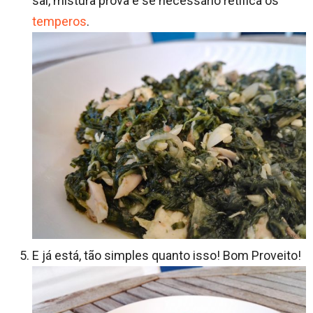
sal, mistura prova e se necessário retifica os
temperos
.
E já está, tão simples quanto isso! Bom Proveito!