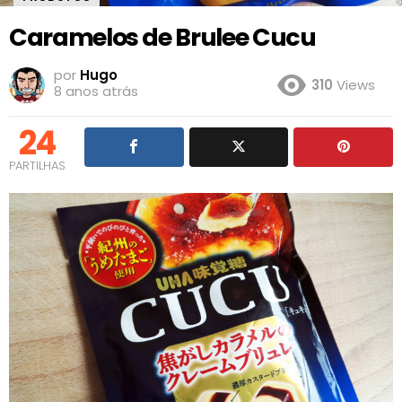
Caramelos de Brulee Cucu
por
Hugo
310
Views
8 anos atrás
24
PARTILHAS