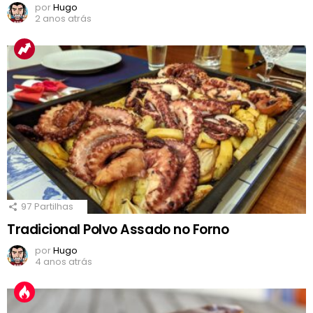
por
Hugo
2 anos atrás
97
Partilhas
Tradicional Polvo Assado no Forno
por
Hugo
4 anos atrás