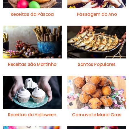
Receitas da Páscoa
Passagem do Ano
Receitas São Martinho
Santos Populares
Receitas do Halloween
Carnaval e Mardi Gras