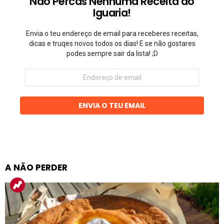
Não Percas Nenhuma Receita do
Iguaria!
Envia o teu endereço de email para receberes receitas,
dicas e truqes novos todos os dias! E se não gostares
podes sempre sair da lista! ;D
Endereço
de
email
ENVIA O TEU EMAIL
A NÃO PERDER