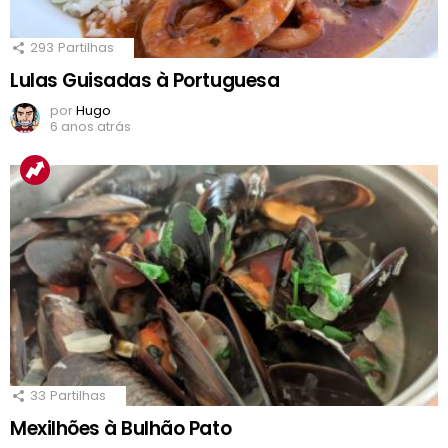
293
Partilhas
Lulas Guisadas à Portuguesa
por
Hugo
6 anos atrás
33
Partilhas
Mexilhões à Bulhão Pato