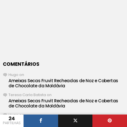
COMENTÁRIOS
Hugo
on
Ameixas Secas Fruvit Recheadas de Noz e Cobertas
de Chocolate da Moldávia
Teresa Carla Batista
on
Ameixas Secas Fruvit Recheadas de Noz e Cobertas
de Chocolate da Moldávia
Hugo
on
24
Salada Cremosa de Salmão e Delicias do Mar com
PARTILHAS
Maionese