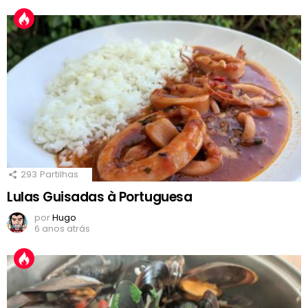
293
Partilhas
Lulas Guisadas à Portuguesa
por
Hugo
6 anos atrás