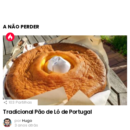
A NÃO PERDER
103
Partilhas
Tradicional Pão de Ló de Portugal
por
Hugo
3 anos atrás