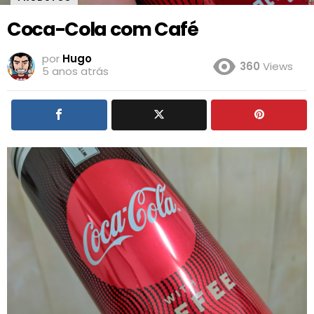
Coca-Cola com Café
por
Hugo
360
Views
5 anos atrás