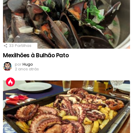
33
Partilhas
Mexilhões à Bulhão Pato
por
Hugo
2 anos atrás