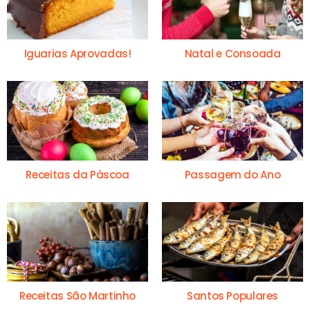
Iguarias Aprovadas!
Natal e Consoada
Receitas da Páscoa
Passagem do Ano
Receitas São Martinho
Santos Populares