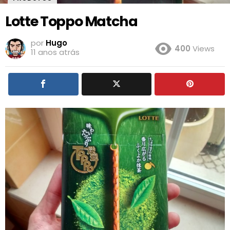
Lotte Toppo Matcha
por
Hugo
400
Views
11 anos atrás