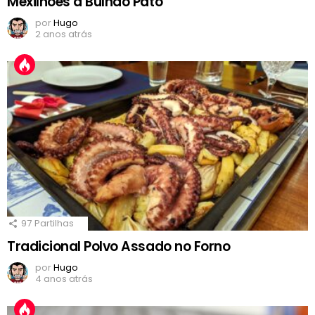
Mexilhões à Bulhão Pato
por
Hugo
2 anos atrás
97
Partilhas
Tradicional Polvo Assado no Forno
por
Hugo
4 anos atrás