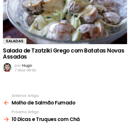
SALADAS
Salada de Tzatziki Grego com Batatas Novas
Assadas
por
Hugo
7 dias atrás
Anterior Artigo
Ver
mais
Molho de Salmão Fumado
Próximo Artigo
10 Dicas e Truques com Chá