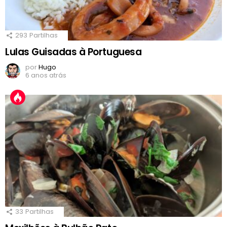
293
Partilhas
Lulas Guisadas à Portuguesa
por
Hugo
6 anos atrás
33
Partilhas