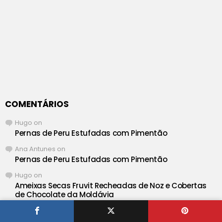
COMENTÁRIOS
Hugo
on
Pernas de Peru Estufadas com Pimentão
Ana Antunes
on
Pernas de Peru Estufadas com Pimentão
Hugo
on
Ameixas Secas Fruvit Recheadas de Noz e Cobertas
de Chocolate da Moldávia
Teresa Carla Batista
on
Ameixas Secas Fruvit Recheadas de Noz e Cobertas