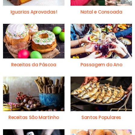
Iguarias Aprovadas!
Natal e Consoada
Receitas da Páscoa
Passagem do Ano
Receitas São Martinho
Santos Populares