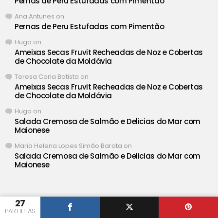
Pernas de Peru Estufadas com Pimentão
Ana Antunes
on
Pernas de Peru Estufadas com Pimentão
Hugo
on
Ameixas Secas Fruvit Recheadas de Noz e Cobertas
de Chocolate da Moldávia
Teresa Carla Batista
on
Ameixas Secas Fruvit Recheadas de Noz e Cobertas
de Chocolate da Moldávia
Hugo
on
Salada Cremosa de Salmão e Delicias do Mar com
Maionese
Maria Helena Lopes Simão Barata
on
Salada Cremosa de Salmão e Delicias do Mar com
Maionese
27
® Iguaria ❤ Deliciosas Receitas de Portugal •
Definições de
PARTILHAS
Privacidade