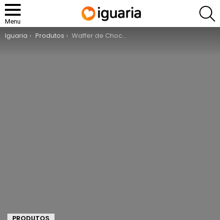
P
Menu
You are here:
Iguaria
Produtos
Waffer de Chocolate “Miúda” com Amendoins
PRODUTOS