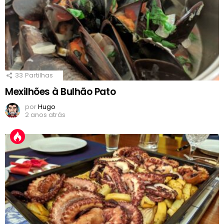
33
Partilhas
Mexilhões à Bulhão Pato
por
Hugo
2 anos atrás