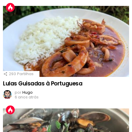
293
Partilhas
Lulas Guisadas à Portuguesa
por
Hugo
6 anos atrás