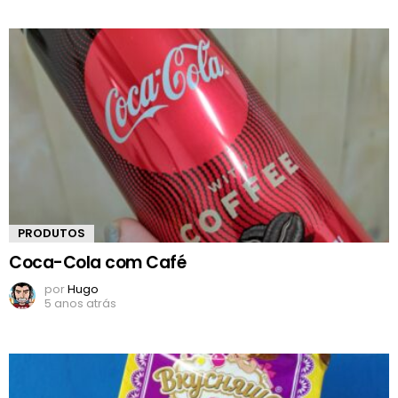
PRODUTOS
Coca-Cola com Café
por
Hugo
5 anos atrás