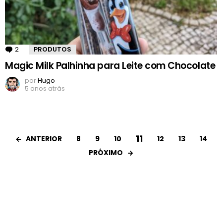
2
Comentários
PRODUTOS
Magic Milk Palhinha para Leite com Chocolate
por
Hugo
5 anos atrás
11
ANTERIOR
8
9
10
12
13
14
PRÓXIMO