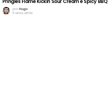
Pringles Flame Kickin Sour Cream e Spicy BBQ
por
Hugo
5 anos atrás