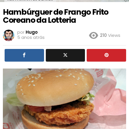
Hambúrguer de Frango Frito
Coreano da Lotteria
por
Hugo
210
Views
5 anos atrás