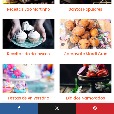
Receitas São Martinho
Santos Populares
Receitas do Halloween
Carnaval e Mardi Gras
Festas de Aniversário
Dia dos Namorados