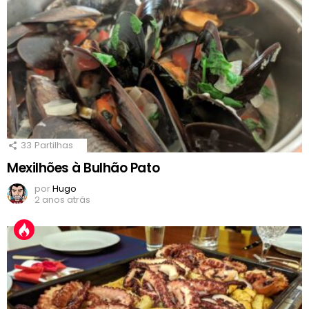
33
Partilhas
Mexilhões à Bulhão Pato
por
Hugo
2 anos atrás