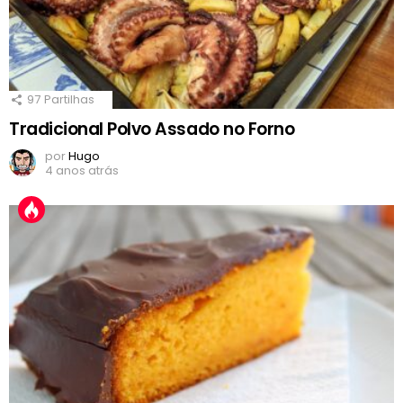
97
Partilhas
Tradicional Polvo Assado no Forno
por
Hugo
4 anos atrás