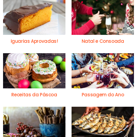
Iguarias Aprovadas!
Natal e Consoada
Receitas da Páscoa
Passagem do Ano