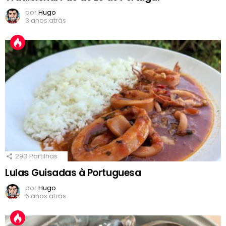
por
Hugo
3 anos atrás
293
Partilhas
Lulas Guisadas à Portuguesa
por
Hugo
6 anos atrás