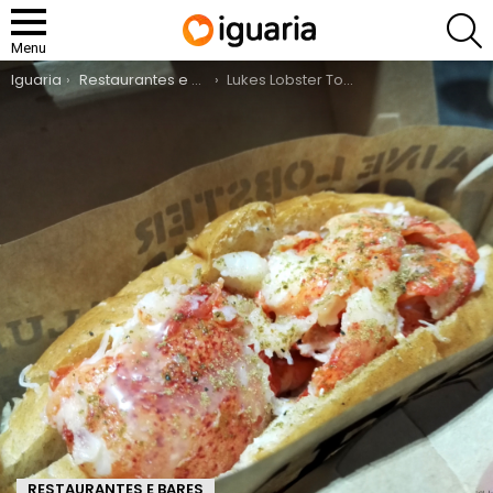
P
Menu
You are here:
Iguaria
Restaurantes e Bares
Lukes Lobster Tokyo
RESTAURANTES E BARES