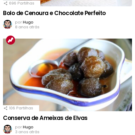
696
Partilhas
Bolo de Cenoura e Chocolate Perfeito
por
Hugo
8 anos atrás
106
Partilhas
Conserva de Ameixas de Elvas
por
Hugo
3 anos atrás