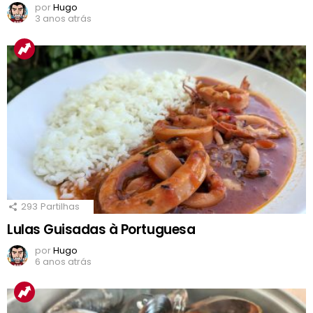
por
Hugo
3 anos atrás
293
Partilhas
Lulas Guisadas à Portuguesa
por
Hugo
6 anos atrás