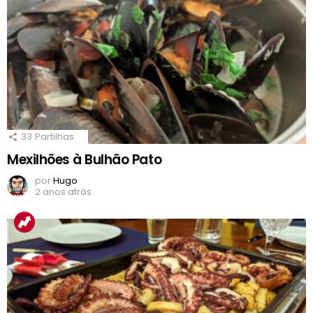
33
Partilhas
Mexilhões à Bulhão Pato
por
Hugo
2 anos atrás