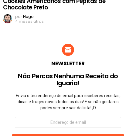
Cookies Americanos com Pepitas de
Chocolate Preto
por
Hugo
4 meses atrás
NEWSLETTER
Não Percas Nenhuma Receita do
Iguaria!
Envia o teu endereço de email para receberes receitas,
dicas e truqes novos todos os dias! E se não gostares
podes sempre sair da lista! ;D
Endereço
de
email