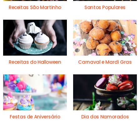
Receitas São Martinho
Santos Populares
Receitas do Halloween
Carnaval e Mardi Gras
Festas de Aniversário
Dia dos Namorados