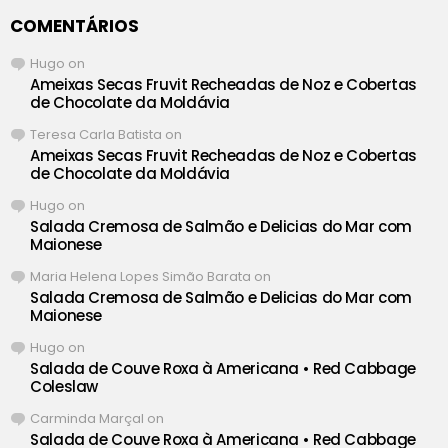
COMENTÁRIOS
Hugo
on
Ameixas Secas Fruvit Recheadas de Noz e Cobertas
de Chocolate da Moldávia
Teresa Carla Batista
on
Ameixas Secas Fruvit Recheadas de Noz e Cobertas
de Chocolate da Moldávia
Hugo
on
Salada Cremosa de Salmão e Delicias do Mar com
Maionese
Maria Helena Lopes Simão Barata
on
Salada Cremosa de Salmão e Delicias do Mar com
Maionese
Hugo
on
Salada de Couve Roxa à Americana • Red Cabbage
Coleslaw
Carminda Marçal
on
Salada de Couve Roxa à Americana • Red Cabbage