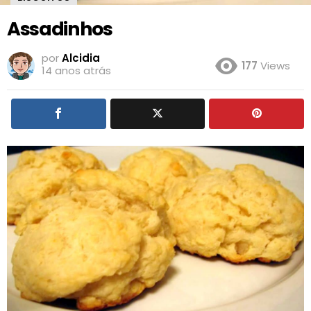
Assadinhos
por
Alcidia
177
Views
14 anos atrás