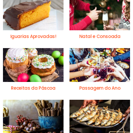
Iguarias Aprovadas!
Natal e Consoada
Receitas da Páscoa
Passagem do Ano