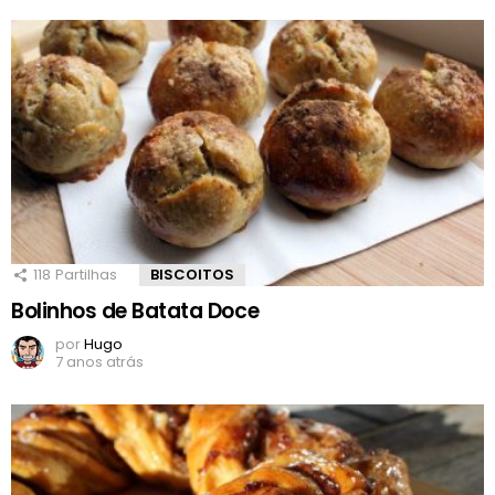
118
Partilhas
BISCOITOS
Bolinhos de Batata Doce
por
Hugo
7 anos atrás