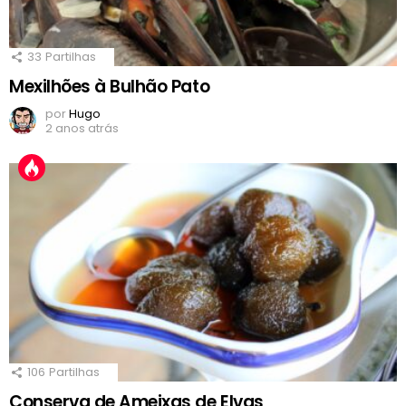
33
Partilhas
Mexilhões à Bulhão Pato
por
Hugo
2 anos atrás
106
Partilhas
Conserva de Ameixas de Elvas