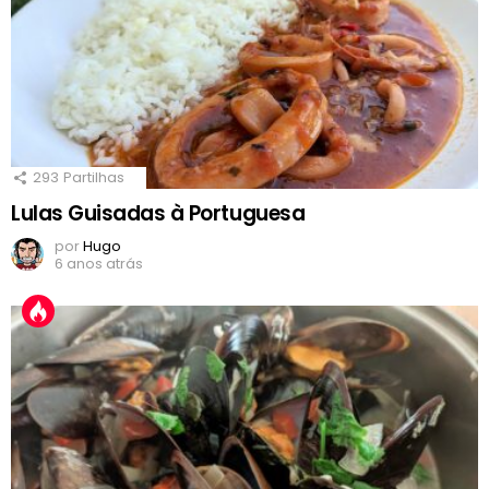
293
Partilhas
Lulas Guisadas à Portuguesa
por
Hugo
6 anos atrás