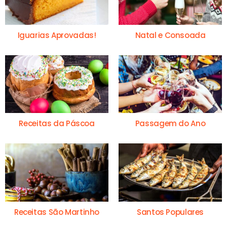
Iguarias Aprovadas!
Natal e Consoada
Receitas da Páscoa
Passagem do Ano
Receitas São Martinho
Santos Populares