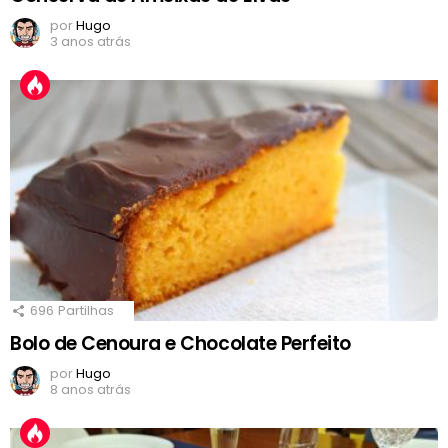
por
Hugo
3 anos atrás
696
Partilhas
Bolo de Cenoura e Chocolate Perfeito
por
Hugo
8 anos atrás