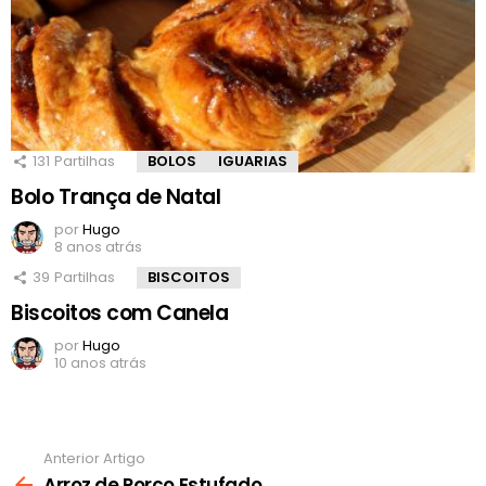
131
Partilhas
BOLOS
IGUARIAS
Bolo Trança de Natal
por
Hugo
8 anos atrás
39
Partilhas
BISCOITOS
Biscoitos com Canela
por
Hugo
10 anos atrás
Anterior Artigo
Ver
mais
Arroz de Porco Estufado