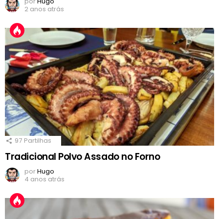
por
Hugo
2 anos atrás
97
Partilhas
Tradicional Polvo Assado no Forno
por
Hugo
4 anos atrás