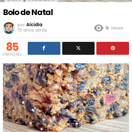
Bolo de Natal
por
Alcidia
1k
Views
15 anos atrás
85
PARTILHAS