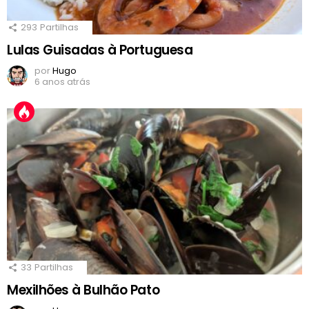
293
Partilhas
Lulas Guisadas à Portuguesa
por
Hugo
6 anos atrás
33
Partilhas
Mexilhões à Bulhão Pato