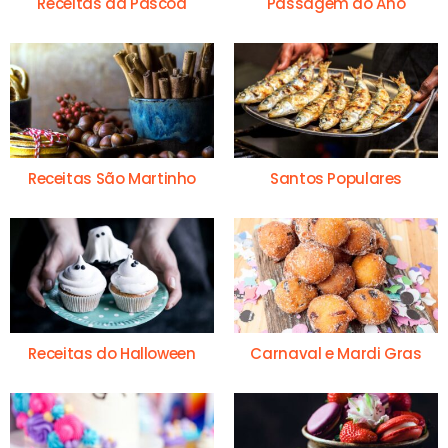
Receitas da Páscoa
Passagem do Ano
Receitas São Martinho
Santos Populares
Receitas do Halloween
Carnaval e Mardi Gras