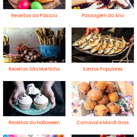
Receitas da Páscoa
Passagem do Ano
Receitas São Martinho
Santos Populares
Receitas do Halloween
Carnaval e Mardi Gras