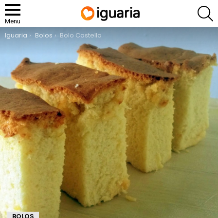
P
Menu
You are here:
Iguaria
Bolos
Bolo Castella
BOLOS