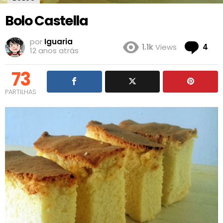
Bolo Castella
por
Iguaria
Co
1.1k
Views
4
12 anos atrás
73
PARTILHAS