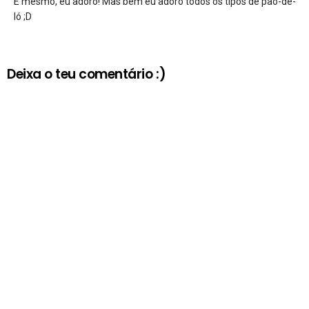
É mesmo, eu adoro! Mas bem eu adoro todos os tipos de pão-de-
ló ;D
Deixa o teu comentário :)