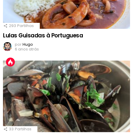
293
Partilhas
Lulas Guisadas à Portuguesa
por
Hugo
6 anos atrás
33
Partilhas