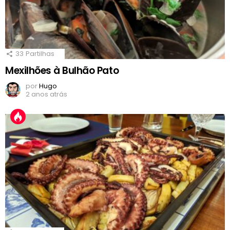
33
Partilhas
Mexilhões à Bulhão Pato
por
Hugo
2 anos atrás