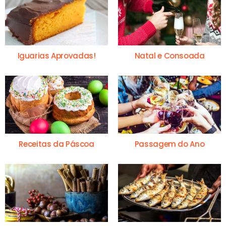
Iguarias Aprovadas!
Natal e Consoada
Receitas da Páscoa
Passagem do Ano