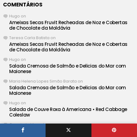
COMENTÁRIOS
Hugo
on
Ameixas Secas Fruvit Recheadas de Noz e Cobertas
de Chocolate da Moldávia
Teresa Carla Batista
on
Ameixas Secas Fruvit Recheadas de Noz e Cobertas
de Chocolate da Moldávia
Hugo
on
Salada Cremosa de Salmão e Delicias do Mar com
Maionese
Maria Helena Lopes Simão Barata
on
Salada Cremosa de Salmão e Delicias do Mar com
Maionese
Hugo
on
Salada de Couve Roxa à Americana • Red Cabbage
Coleslaw
Carminda Marçal
on
Salada de Couve Roxa à Americana • Red Cabbage
Coleslaw