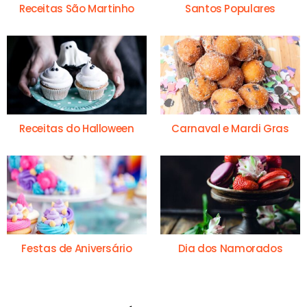
Receitas São Martinho
Santos Populares
Receitas do Halloween
Carnaval e Mardi Gras
Festas de Aniversário
Dia dos Namorados