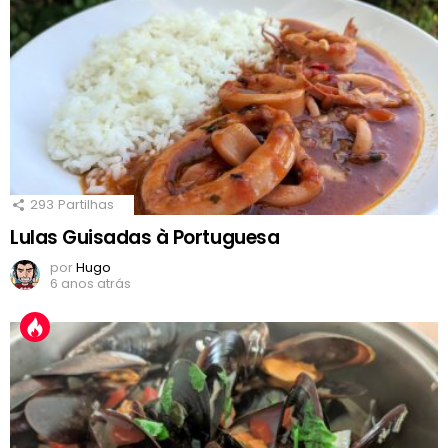
293
Partilhas
Lulas Guisadas à Portuguesa
por
Hugo
6 anos atrás