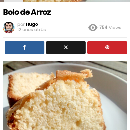
Bolo de Arroz
por
Hugo
754
Views
12 anos atrás