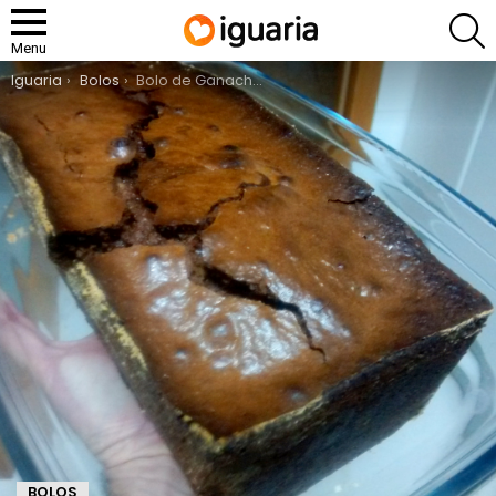
P
Menu
You are here:
Iguaria
Bolos
Bolo de Ganache de Chocolate
BOLOS