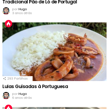
Tradicional Pão de Ló de Portugal
por
Hugo
3 anos atrás
293
Partilhas
Lulas Guisadas à Portuguesa
por
Hugo
6 anos atrás