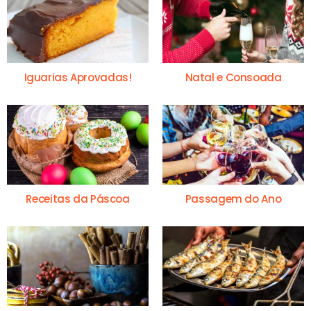
Iguarias Aprovadas!
Natal e Consoada
Receitas da Páscoa
Passagem do Ano