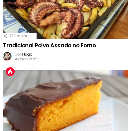
97
Partilhas
Tradicional Polvo Assado no Forno
por
Hugo
4 anos atrás