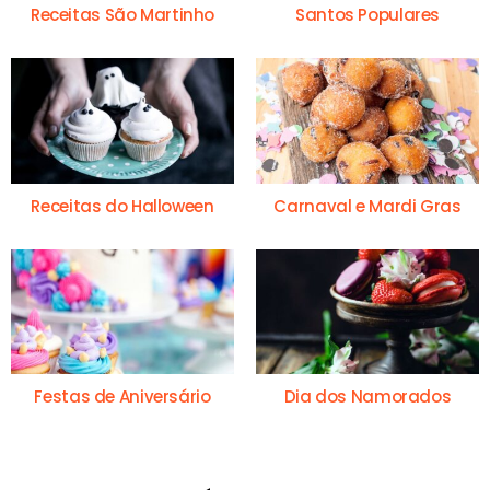
Receitas São Martinho
Santos Populares
Receitas do Halloween
Carnaval e Mardi Gras
Festas de Aniversário
Dia dos Namorados