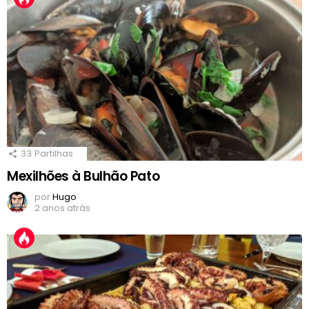
33
Partilhas
Mexilhões à Bulhão Pato
por
Hugo
2 anos atrás