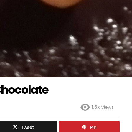
Chocolate
1.6k
Views
Tweet
Pin