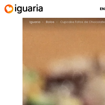
EN
You are here:
Iguaria
Bolos
Cupcake Fofos de Chocolate