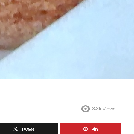
3.3k
Views
Tweet
Pin