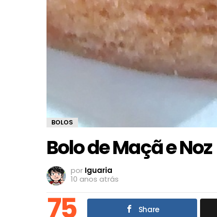
BOLOS
Bolo de Maçã e Noz
por
Iguaria
10 anos atrás
75
Share