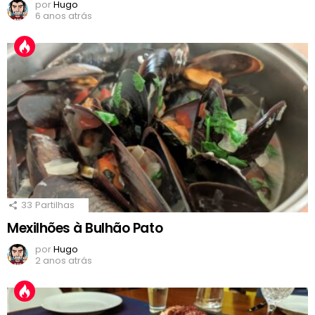
por
Hugo
6 anos atrás
33
Partilhas
Mexilhões à Bulhão Pato
por
Hugo
2 anos atrás