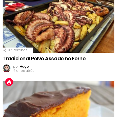
97
Partilhas
Tradicional Polvo Assado no Forno
por
Hugo
4 anos atrás