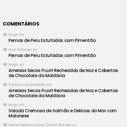
COMENTÁRIOS
Hugo
on
Pernas de Peru Estufadas com Pimentão
Ana Antunes
on
Pernas de Peru Estufadas com Pimentão
Hugo
on
Ameixas Secas Fruvit Recheadas de Noz e Cobertas
de Chocolate da Moldávia
Teresa Carla Batista
on
Ameixas Secas Fruvit Recheadas de Noz e Cobertas
de Chocolate da Moldávia
Hugo
on
Salada Cremosa de Salmão e Delicias do Mar com
Maionese
Maria Helena Lopes Simão Barata
on