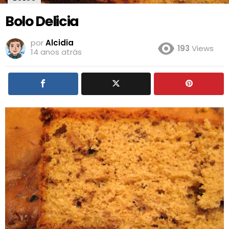
Bolo Delicia
por
Alcidia
193
Views
14 anos atrás