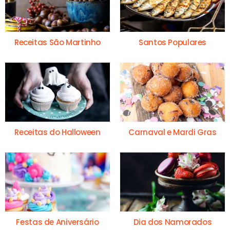
Receitas São Martinho
Santos Populares
Receitas do Halloween
Carnaval e Mardi Gras
Festas de Aniversário
Dia dos Namorados