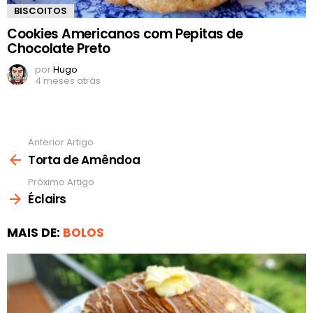
BISCOITOS
Cookies Americanos com Pepitas de
Chocolate Preto
por
Hugo
4 meses atrás
Anterior Artigo
Ver
mais
Torta de Amêndoa
Próximo Artigo
Éclairs
MAIS DE:
BOLOS