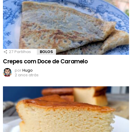
27
Partilhas
BOLOS
Crepes com Doce de Caramelo
por
Hugo
2 anos atrás