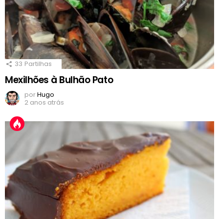
33
Partilhas
Mexilhões à Bulhão Pato
por
Hugo
2 anos atrás