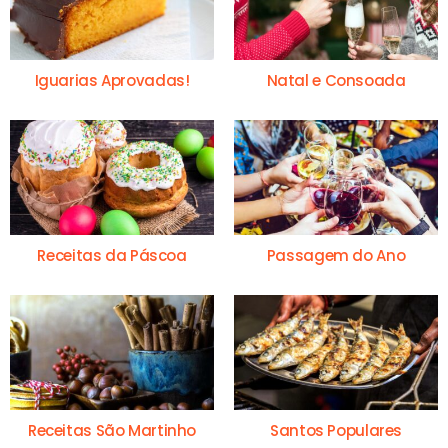
Iguarias Aprovadas!
Natal e Consoada
Receitas da Páscoa
Passagem do Ano
Receitas São Martinho
Santos Populares