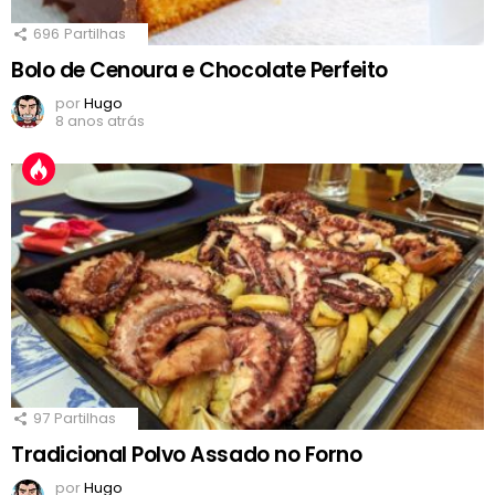
696
Partilhas
Bolo de Cenoura e Chocolate Perfeito
por
Hugo
8 anos atrás
97
Partilhas
Tradicional Polvo Assado no Forno
por
Hugo