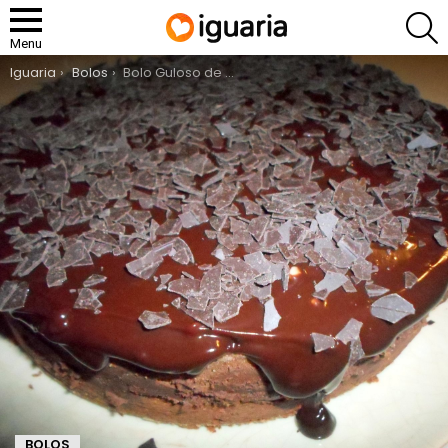
P
Menu
You are here:
Iguaria
Bolos
Bolo Guloso de Chocolate
BOLOS