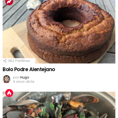
362
Partilhas
Bolo Podre Alentejano
por
Hugo
6 anos atrás