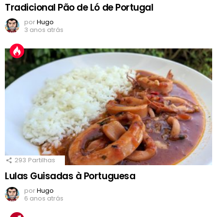
Tradicional Pão de Ló de Portugal
por
Hugo
3 anos atrás
293
Partilhas
Lulas Guisadas à Portuguesa
por
Hugo
6 anos atrás