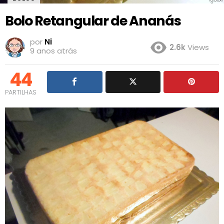
Bolo Retangular de Ananás
por
Ni
2.6k
Views
9 anos atrás
44
PARTILHAS