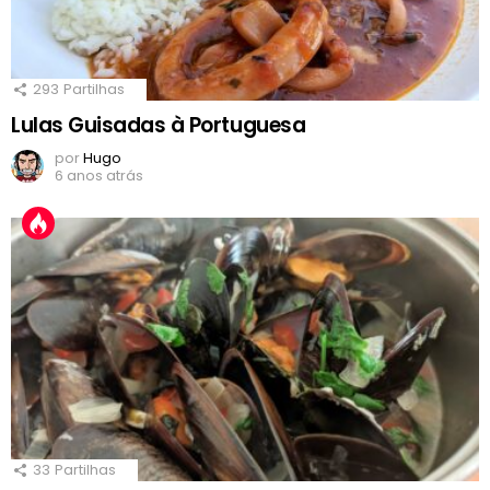
293
Partilhas
Lulas Guisadas à Portuguesa
por
Hugo
6 anos atrás
33
Partilhas