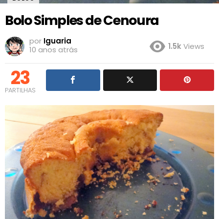
Bolo Simples de Cenoura
por
Iguaria
1.5k
Views
10 anos atrás
23
PARTILHAS