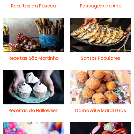
Receitas da Páscoa
Passagem do Ano
Receitas São Martinho
Santos Populares
Receitas do Halloween
Carnaval e Mardi Gras