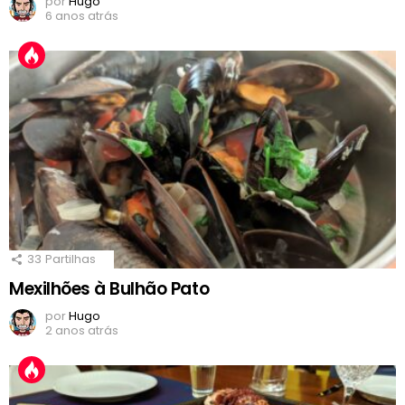
por
Hugo
6 anos atrás
33
Partilhas
Mexilhões à Bulhão Pato
por
Hugo
2 anos atrás