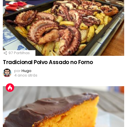
97
Partilhas
Tradicional Polvo Assado no Forno
por
Hugo
4 anos atrás