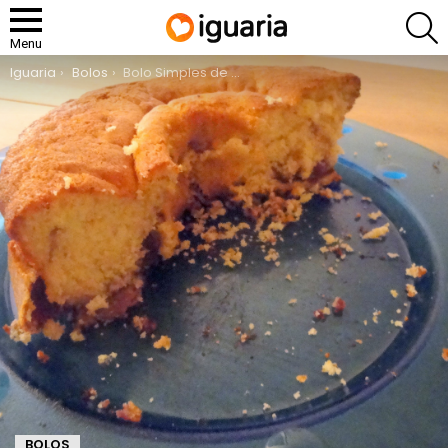
P
Menu
You are here:
Iguaria
Bolos
Bolo Simples de Cenoura
BOLOS