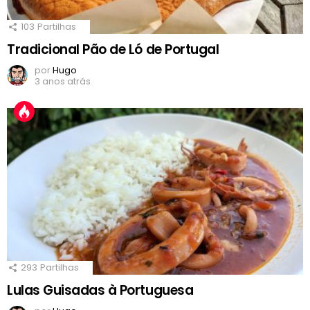
103
Partilhas
Tradicional Pão de Ló de Portugal
por
Hugo
3 anos atrás
293
Partilhas
Lulas Guisadas à Portuguesa