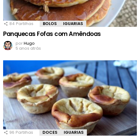
84
Partilhas
BOLOS
IGUARIAS
Panquecas Fofas com Amêndoas
por
Hugo
5 anos atrás
96
Partilhas
DOCES
IGUARIAS