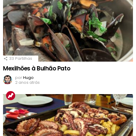
33
Partilhas
Mexilhões à Bulhão Pato
por
Hugo
2 anos atrás