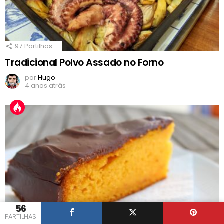
97
Partilhas
Tradicional Polvo Assado no Forno
por
Hugo
4 anos atrás
56
PARTILHAS
696
Partilhas