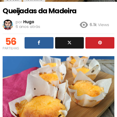
Queijadas da Madeira
por
Hugo
6.1k
Views
6 anos atrás
56
PARTILHAS