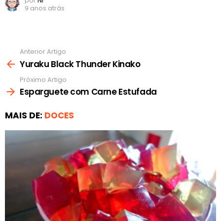
por
Ni
9 anos atrás
Anterior Artigo
Ver
mais
Yuraku Black Thunder Kinako
Próximo Artigo
Esparguete com Carne Estufada
MAIS DE:
DOCES