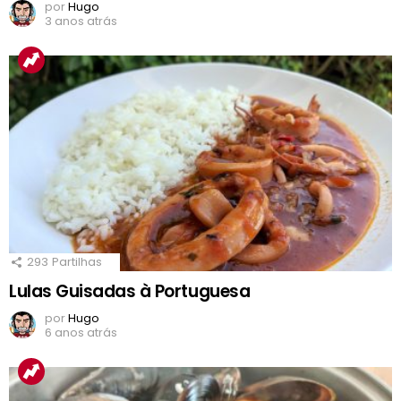
por
Hugo
3 anos atrás
293
Partilhas
Lulas Guisadas à Portuguesa
por
Hugo
6 anos atrás