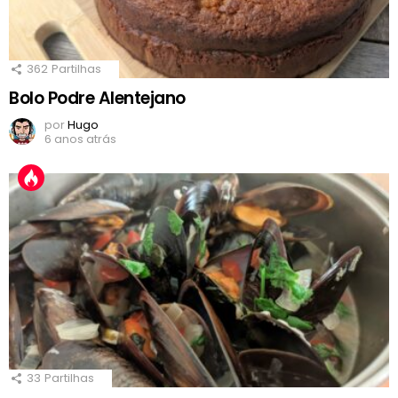
362
Partilhas
Bolo Podre Alentejano
por
Hugo
6 anos atrás
33
Partilhas