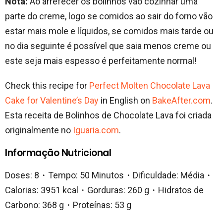
Nota:
Ao arrefecer os bolinhos vão cozinhar uma
parte do creme, logo se comidos ao sair do forno vão
estar mais mole e líquidos, se comidos mais tarde ou
no dia seguinte é possível que saia menos creme ou
este seja mais espesso é perfeitamente normal!
Check this recipe for
Perfect Molten Chocolate Lava
Cake for Valentine’s Day
in English on
BakeAfter.com
.
Esta receita de Bolinhos de Chocolate Lava foi criada
originalmente no
Iguaria.com
.
Informação Nutricional
Doses: 8・Tempo: 50 Minutos・Dificuldade: Média・
Calorias: 3951 kcal・Gorduras: 260 g・Hidratos de
Carbono: 368 g・Proteínas: 53 g