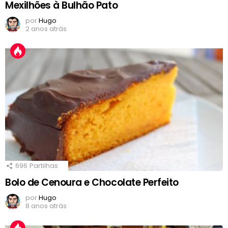
Mexilhões à Bulhão Pato
por
Hugo
2 anos atrás
696
Partilhas
Bolo de Cenoura e Chocolate Perfeito
por
Hugo
8 anos atrás