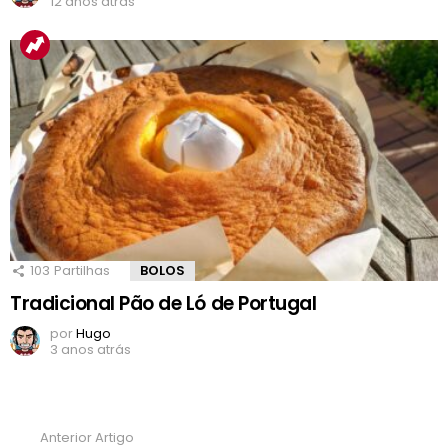
12 anos atrás
103
Partilhas
BOLOS
Tradicional Pão de Ló de Portugal
por
Hugo
3 anos atrás
Anterior Artigo
Ver