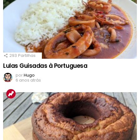
293
Partilhas
Lulas Guisadas à Portuguesa
por
Hugo
6 anos atrás