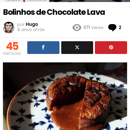
Bolinhos de Chocolate Lava
por
Hugo
Co
371
Views
2
8 anos atrás
45
PARTILHAS