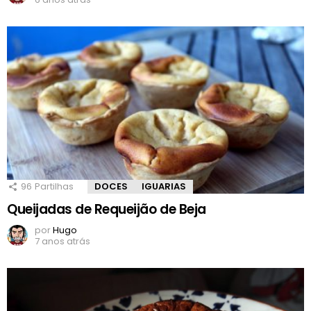
96
Partilhas
DOCES
IGUARIAS
Queijadas de Requeijão de Beja
por
Hugo
7 anos atrás