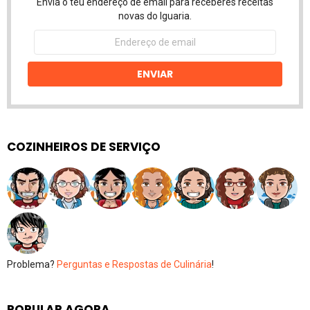
Envia o teu endereço de email para receberes receitas
novas do Iguaria.
Endereço
de
email
ENVIAR
COZINHEIROS DE SERVIÇO
Problema?
Perguntas e Respostas de Culinária
!
POPULAR AGORA