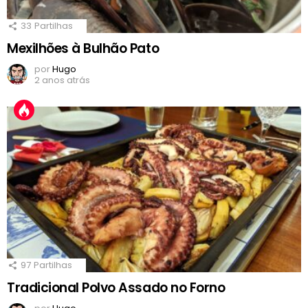
33
Partilhas
Mexilhões à Bulhão Pato
por
Hugo
2 anos atrás
97
Partilhas
Tradicional Polvo Assado no Forno