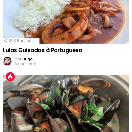
293
Partilhas
Lulas Guisadas à Portuguesa
por
Hugo
6 anos atrás