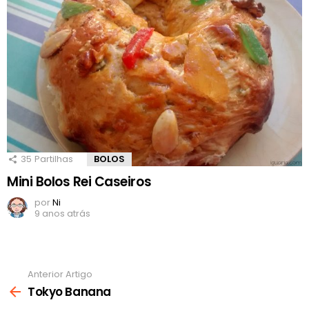
35
Partilhas
BOLOS
Mini Bolos Rei Caseiros
por
Ni
9 anos atrás
Anterior Artigo
Ver
mais
Tokyo Banana