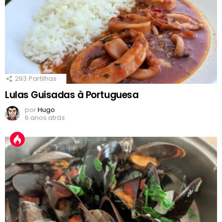
293
Partilhas
Lulas Guisadas à Portuguesa
por
Hugo
6 anos atrás