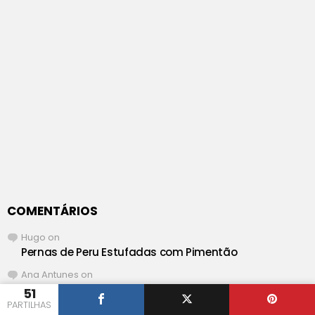
COMENTÁRIOS
Hugo
on
Pernas de Peru Estufadas com Pimentão
Ana Antunes
on
Pernas de Peru Estufadas com Pimentão
51
PARTILHAS
Hugo
on