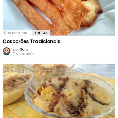
111
Partilhas
FRITOS
Coscorões Tradicionais
por
Sara
11 anos atrás