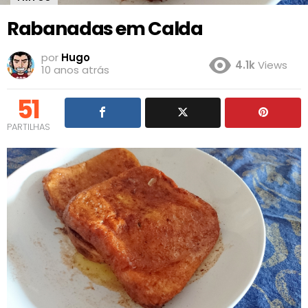
Rabanadas em Calda
por
Hugo
4.1k
Views
10 anos atrás
51
PARTILHAS