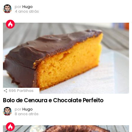
por
Hugo
4 anos atrás
696
Partilhas
Bolo de Cenoura e Chocolate Perfeito
por
Hugo
8 anos atrás