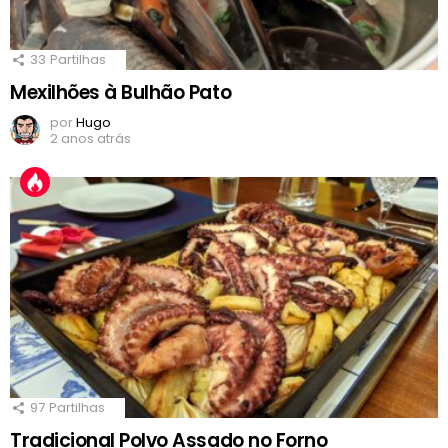
33
Partilhas
Mexilhões à Bulhão Pato
por
Hugo
2 anos atrás
97
Partilhas
Tradicional Polvo Assado no Forno