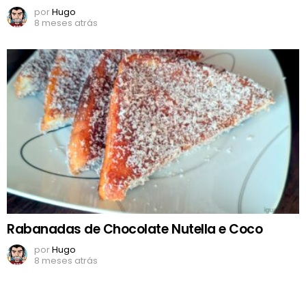
por
Hugo
8 meses atrás
Rabanadas de Chocolate Nutella e Coco
por
Hugo
8 meses atrás