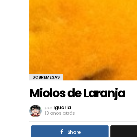
SOBREMESAS
Miolos de Laranja
por
Iguaria
13 anos atrás
Share