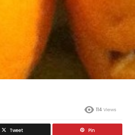
114
Views
Tweet
Pin