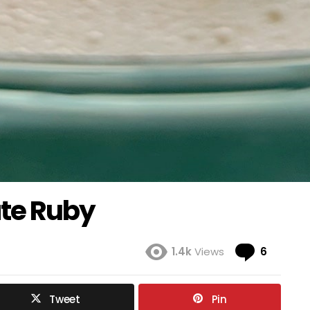
te Ruby
Coment
1.4k
Views
6
Tweet
Pin