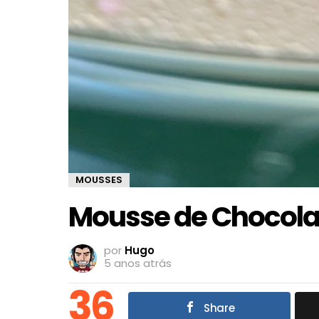
MOUSSES
Mousse de Chocola
por
Hugo
5 anos atrás
36
Share