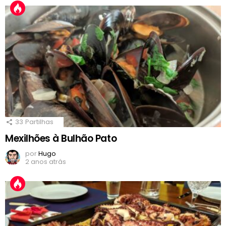
33
Partilhas
Mexilhões à Bulhão Pato
por
Hugo
2 anos atrás