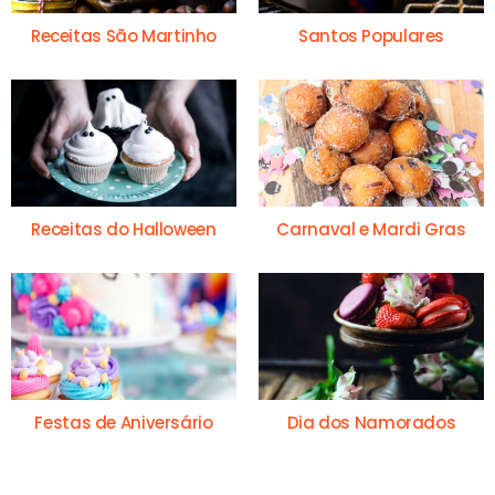
Receitas São Martinho
Santos Populares
Receitas do Halloween
Carnaval e Mardi Gras
Festas de Aniversário
Dia dos Namorados