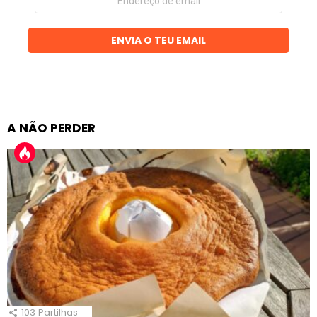
de
email
ENVIA O TEU EMAIL
A NÃO PERDER
103
Partilhas