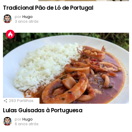
Tradicional Pão de Ló de Portugal
por
Hugo
3 anos atrás
293
Partilhas
Lulas Guisadas à Portuguesa
por
Hugo
6 anos atrás