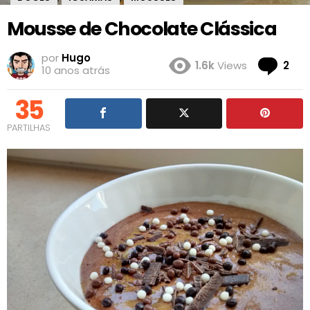
Mousse de Chocolate Clássica
por
Hugo
Co
1.6k
Views
2
10 anos atrás
35
PARTILHAS