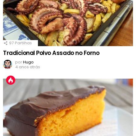
97
Partilhas
Tradicional Polvo Assado no Forno
por
Hugo
4 anos atrás