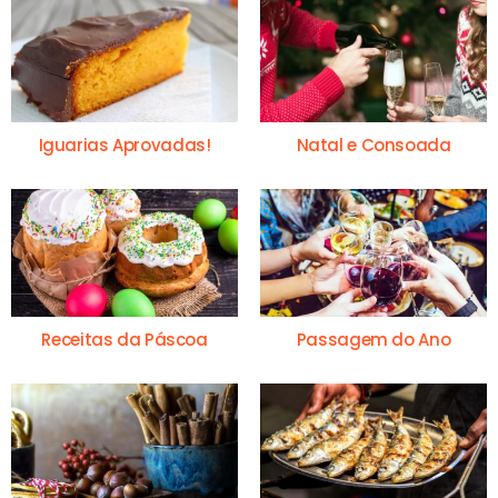
Iguarias Aprovadas!
Natal e Consoada
Receitas da Páscoa
Passagem do Ano