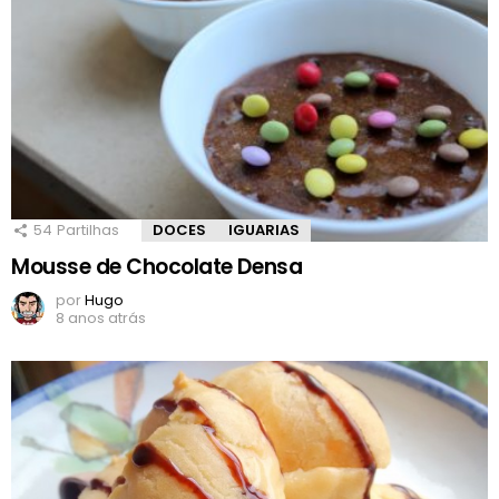
54
Partilhas
DOCES
IGUARIAS
Mousse de Chocolate Densa
por
Hugo
8 anos atrás