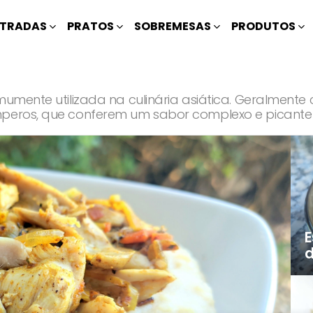
TRADAS
PRATOS
SOBREMESAS
PRODUTOS
omumente utilizada na culinária asiática. Geralment
mperos, que conferem um sabor complexo e picante 
E
d