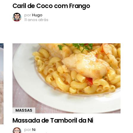
Caril de Coco com Frango
por
Hugo
11 anos atrás
MASSAS
Massada de Tamboril da Ni
por
Ni