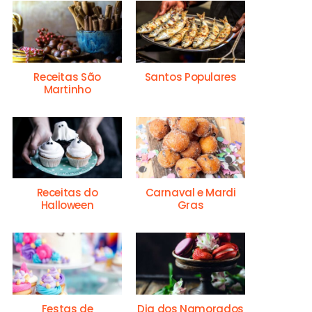
Receitas São
Santos Populares
Martinho
Receitas do
Carnaval e Mardi
Halloween
Gras
Festas de
Dia dos Namorados