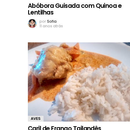
Abóbora Guisada com Quinoa e
Lentilhas
por
Sofia
11 anos atrás
AVES
Caril de Frango Tailandês