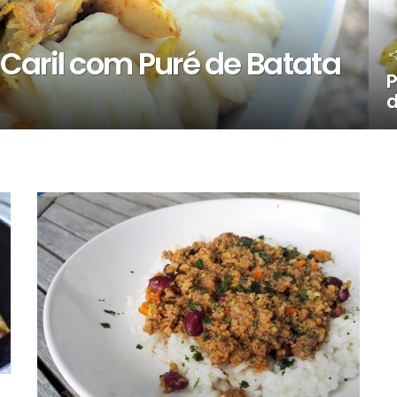
Caril com Puré de Batata
P
d