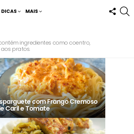
FOLLOW
P
DICAS
MAIS
US
e contém ingredientes como coentro,
aos pratos.
sparguete com Frango Cremoso
e Caril e Tomate