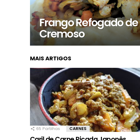
Frango Refogado de 
Cremoso
MAIS ARTIGOS
65
Partilhas
CARNES
Caril de Carne Picada Japonês