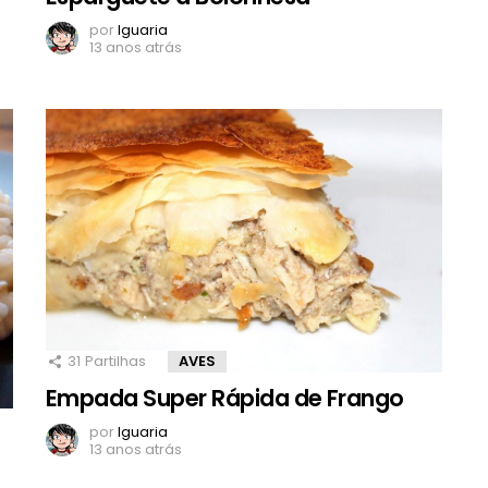
por
Iguaria
13 anos atrás
31
Partilhas
AVES
Empada Super Rápida de Frango
por
Iguaria
13 anos atrás