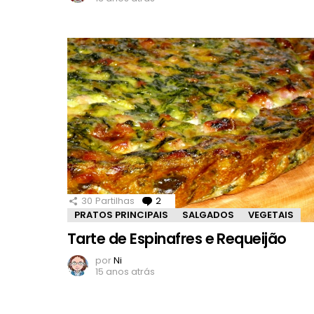
30
Partilhas
2
Comentários
PRATOS PRINCIPAIS
SALGADOS
VEGETAIS
Tarte de Espinafres e Requeijão
por
Ni
15 anos atrás