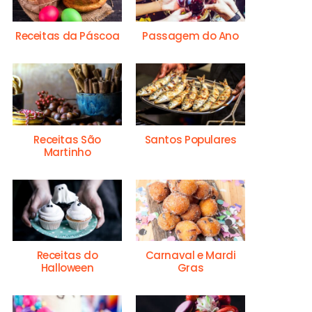
Receitas da Páscoa
Passagem do Ano
Receitas São
Santos Populares
Martinho
Receitas do
Carnaval e Mardi
Halloween
Gras