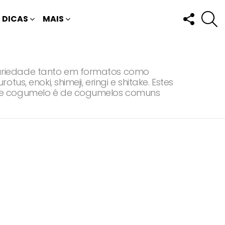
FOLLOW
P
DICAS
MAIS
US
variedade tanto em formatos como
, enoki, shimeji, eringi e shitake. Estes
 de cogumelo é de cogumelos comuns