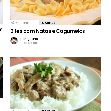
64
Partilhas
CARNES
s
Bifes com Natas e Cogumelos
por
Iguaria
12 anos atrás