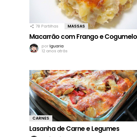
78
Partilhas
MASSAS
Macarrão com Frango e Cogumelo
por
Iguaria
12 anos atrás
CARNES
Lasanha de Carne e Legumes