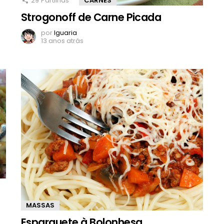
29
Partilhas
CARNES
Strogonoff de Carne Picada
por
Iguaria
13 anos atrás
MASSAS
Esparguete à Bolonhesa