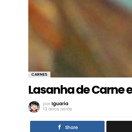
CARNES
Lasanha de Carne 
por
Iguaria
13 anos atrás
Share