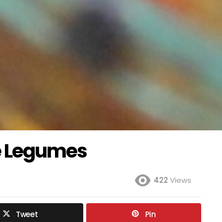
e Legumes
422
Views
Tweet
Pin