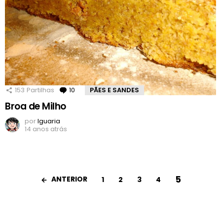
153
Partilhas
10
Comentários
PÃES E SANDES
Broa de Milho
por
Iguaria
14 anos atrás
5
ANTERIOR
1
2
3
4