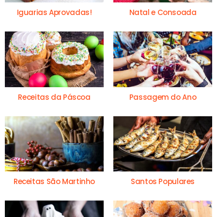
Iguarias Aprovadas!
Natal e Consoada
Receitas da Páscoa
Passagem do Ano
Receitas São Martinho
Santos Populares