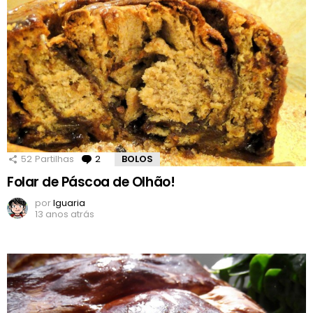
52
Partilhas
2
Comentários
BOLOS
Folar de Páscoa de Olhão!
por
Iguaria
13 anos atrás