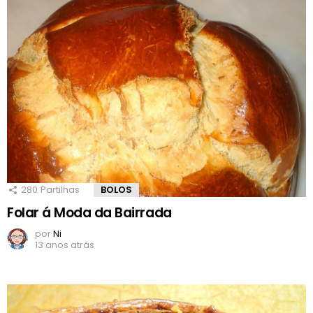
280
Partilhas
BOLOS
Folar á Moda da Bairrada
por
Ni
13 anos atrás