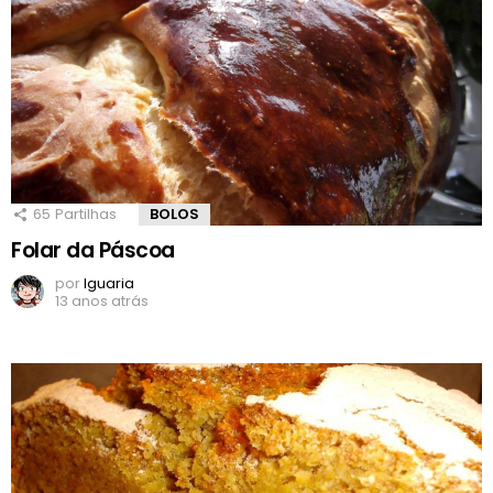
65
Partilhas
BOLOS
Folar da Páscoa
por
Iguaria
13 anos atrás