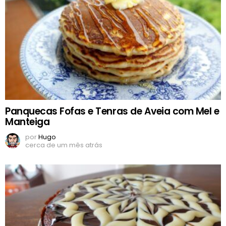
Panquecas Fofas e Tenras de Aveia com Mel e
Manteiga
por
Hugo
cerca de um mês atrás