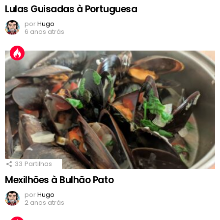
Lulas Guisadas à Portuguesa
por
Hugo
6 anos atrás
33
Partilhas
Mexilhões à Bulhão Pato
por
Hugo
2 anos atrás