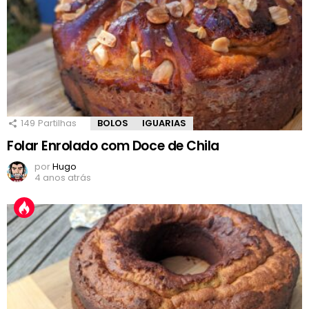
149
Partilhas
BOLOS
IGUARIAS
Folar Enrolado com Doce de Chila
por
Hugo
4 anos atrás