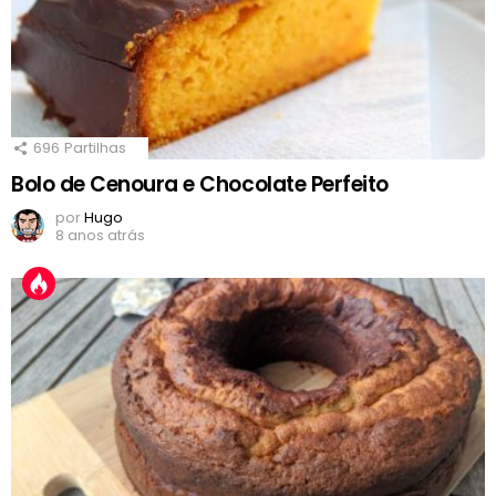
696
Partilhas
Bolo de Cenoura e Chocolate Perfeito
por
Hugo
8 anos atrás