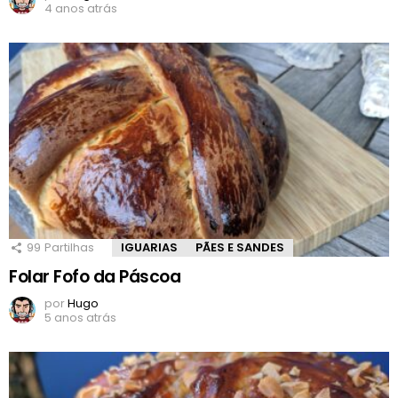
4 anos atrás
99
Partilhas
IGUARIAS
PÃES E SANDES
Folar Fofo da Páscoa
por
Hugo
5 anos atrás