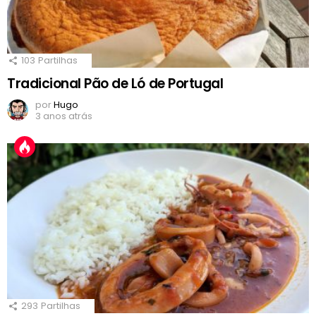
103
Partilhas
Tradicional Pão de Ló de Portugal
por
Hugo
3 anos atrás
293
Partilhas