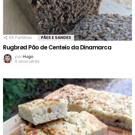
55
Partilhas
PÃES E SANDES
Rugbrød Pão de Centeio da Dinamarca
por
Hugo
5 anos atrás