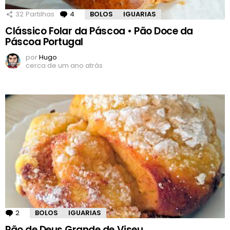
32
Partilhas
4
Comentários
BOLOS
IGUARIAS
Clássico Folar da Páscoa • Pão Doce da
Páscoa Portugal
por
Hugo
cerca de um ano atrás
2
Comentários
BOLOS
IGUARIAS
Pão de Deus Grande de Viseu