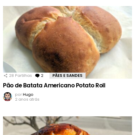
28
Partilhas
2
Comentários
PÃES E SANDES
Pão de Batata Americano Potato Roll
por
Hugo
2 anos atrás