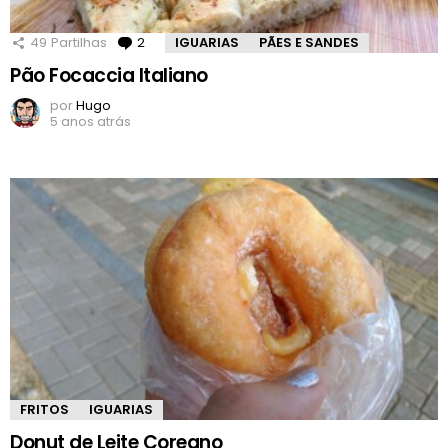
49
Partilhas
2
Comentários
IGUARIAS
PÃES E SANDES
Pão Focaccia Italiano
por
Hugo
5 anos atrás
FRITOS
IGUARIAS
Donut de Leite Coreano