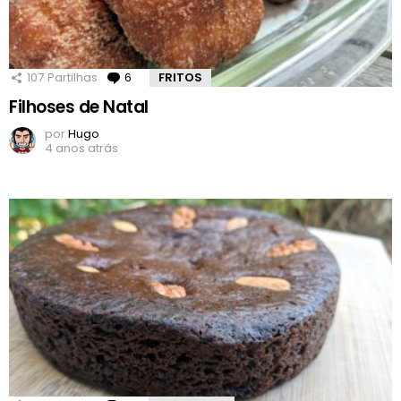
107
Partilhas
6
Comentários
FRITOS
Filhoses de Natal
por
Hugo
4 anos atrás