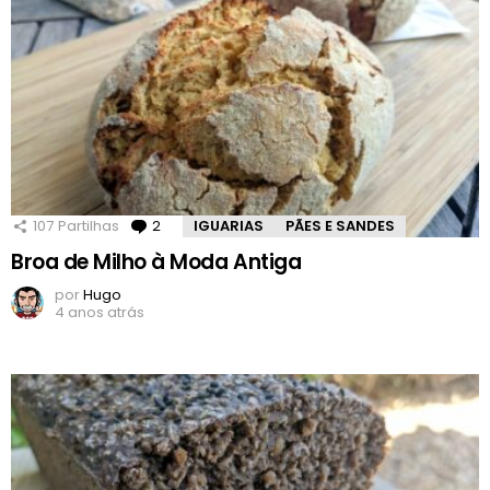
107
Partilhas
2
Comentários
IGUARIAS
PÃES E SANDES
Broa de Milho à Moda Antiga
por
Hugo
4 anos atrás