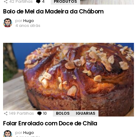
42
Partilhas
4
Comentários
PRODUTOS
Bolo de Mel da Madeira da Chábom
por
Hugo
4 anos atrás
149
Partilhas
10
Comentários
BOLOS
IGUARIAS
Folar Enrolado com Doce de Chila
por
Hugo