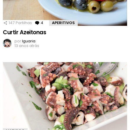
147
Partilhas
4
Comentários
APERITIVOS
Curtir Azeitonas
por
Iguaria
13 anos atrás