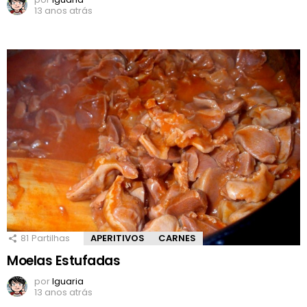
13 anos atrás
81
Partilhas
APERITIVOS
CARNES
Moelas Estufadas
por
Iguaria
13 anos atrás