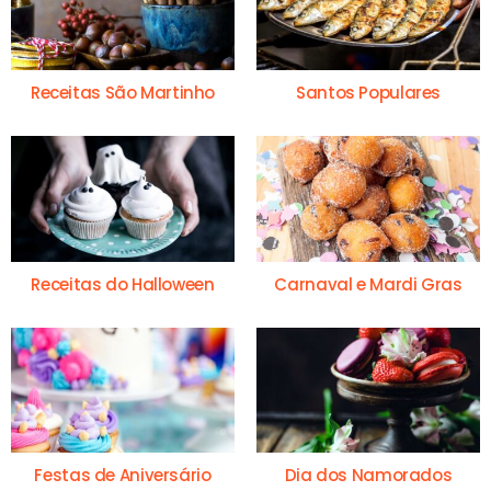
Receitas São Martinho
Santos Populares
Receitas do Halloween
Carnaval e Mardi Gras
Festas de Aniversário
Dia dos Namorados