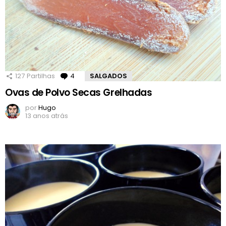
127
Partilhas
4
Comentários
SALGADOS
Ovas de Polvo Secas Grelhadas
por
Hugo
13 anos atrás