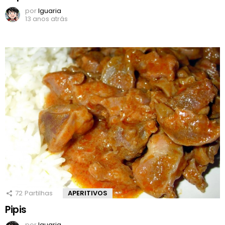
por
Iguaria
13 anos atrás
72
Partilhas
APERITIVOS
Pipis
por
Iguaria