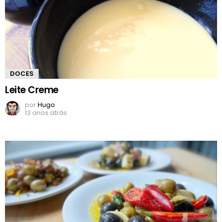
DOCES
Leite Creme
por
Hugo
13 anos atrás