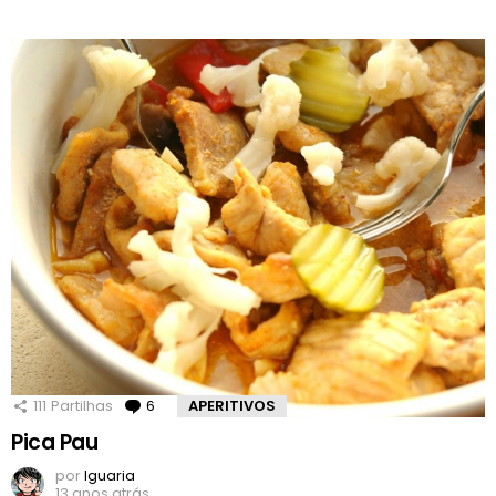
111
Partilhas
6
Comentários
APERITIVOS
Pica Pau
por
Iguaria
13 anos atrás