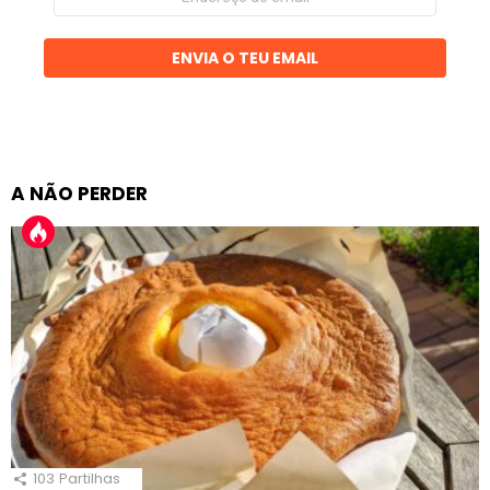
de
email
ENVIA O TEU EMAIL
A NÃO PERDER
103
Partilhas