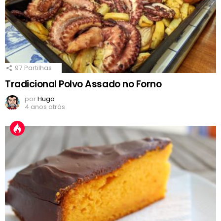
97
Partilhas
Tradicional Polvo Assado no Forno
por
Hugo
4 anos atrás