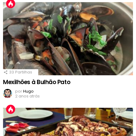
33
Partilhas
Mexilhões à Bulhão Pato
por
Hugo
2 anos atrás