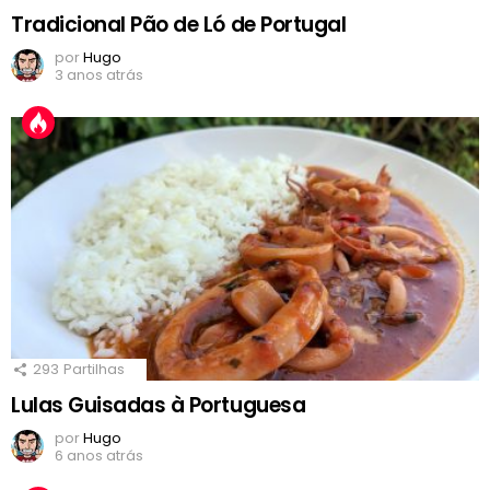
Tradicional Pão de Ló de Portugal
por
Hugo
3 anos atrás
293
Partilhas
Lulas Guisadas à Portuguesa
por
Hugo
6 anos atrás