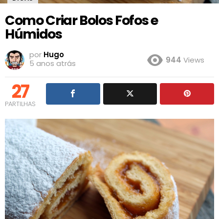
Como Criar Bolos Fofos e
Húmidos
por
Hugo
944
Views
5 anos atrás
27
PARTILHAS