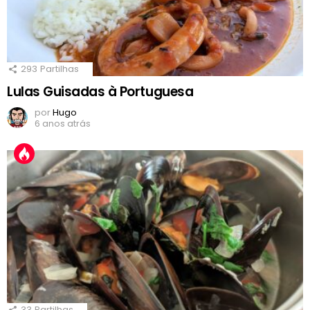
293
Partilhas
Lulas Guisadas à Portuguesa
por
Hugo
6 anos atrás
33
Partilhas