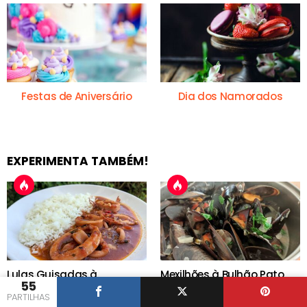
Festas de Aniversário
Dia dos Namorados
EXPERIMENTA TAMBÉM!
Lulas Guisadas à
Mexilhões à Bulhão Pato
55
Portuguesa
PARTILHAS