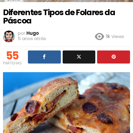
Diferentes Tipos de Folares da
Páscoa
por
Hugo
1k
Views
5 anos atrás
55
PARTILHAS