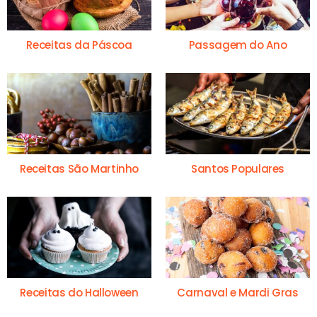
Receitas da Páscoa
Passagem do Ano
Receitas São Martinho
Santos Populares
Receitas do Halloween
Carnaval e Mardi Gras