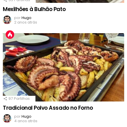
Mexilhões à Bulhão Pato
por
Hugo
2 anos atrás
97
Partilhas
Tradicional Polvo Assado no Forno
por
Hugo
4 anos atrás