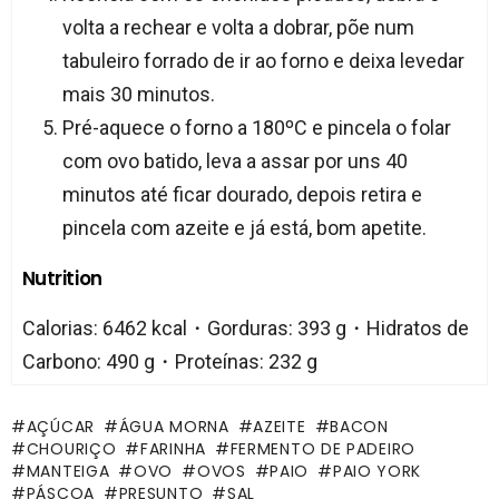
volta a rechear e volta a dobrar, põe num
tabuleiro forrado de ir ao forno e deixa levedar
mais 30 minutos.
Pré-aquece o forno a 180ºC e pincela o folar
com ovo batido, leva a assar por uns 40
minutos até ficar dourado, depois retira e
pincela com azeite e já está, bom apetite.
Nutrition
Calorias: 6462 kcal・Gorduras: 393 g・Hidratos de
Carbono: 490 g・Proteínas: 232 g
AÇÚCAR
ÁGUA MORNA
AZEITE
BACON
CHOURIÇO
FARINHA
FERMENTO DE PADEIRO
MANTEIGA
OVO
OVOS
PAIO
PAIO YORK
PÁSCOA
PRESUNTO
SAL