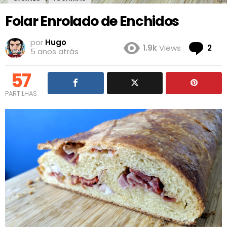
Folar Enrolado de Enchidos
por
Hugo
Co
1.9k
Views
2
5 anos atrás
57
PARTILHAS