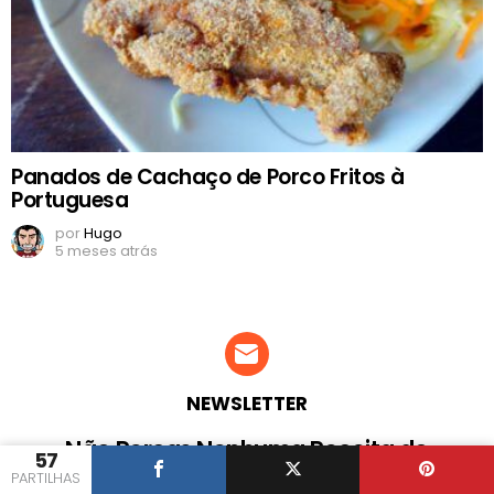
Panados de Cachaço de Porco Fritos à
Portuguesa
por
Hugo
5 meses atrás
NEWSLETTER
Não Percas Nenhuma Receita do
57
Iguaria!
PARTILHAS